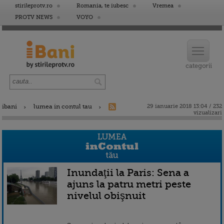
stirileprotv.ro
Romania, te iubesc
Vremea
PROTV NEWS
VOYO
ibani
lumea in contul tau
29 ianuarie 2018 13:04 / 232
vizualizari
Inundaţii la Paris: Sena a
ajuns la patru metri peste
nivelul obişnuit