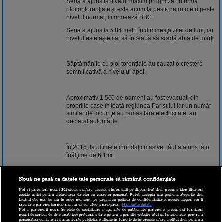
Sena a ajuns la nivelul maxim prognozat în urma
ploilor torenţiale şi este acum la peste patru metri peste
nivelul normal, informează BBC.
Sena a ajuns la 5.84 metri în dimineaţa zilei de luni, iar
nivelul este aşteptat să înceapă să scadă abia de marţi.
Săptămânile cu ploi torenţiale au cauzat o creştere
semnificativă a nivelului apei.
Aproximativ 1.500 de oameni au fost evacuaţi din
propriile case în toată regiunea Parisului iar un număr
similar de locuinţe au rămas fără electricitate, au
declarat autorităţile.
În 2016, la ultimele inundaţii masive, râul a ajuns la o
înălţime de 6.1 m.
Nouă ne pasă ca datele tale personale să rămână confidențiale
Şapte staţii ale unei linii de transport importante în
Paris, RER C, au fost închise până, cel puţin, pe 5
Noi și partenerii noștri
201
stocăm și/sau accesăm informații pe dispozitivul dvs., precum identificatorii
cookie unici pentru prelucrarea datelor cu caracter personal. Puteți accepta sau gestiona alegerile dvs.
februarie iar câteva străzi importante care merg în
făcând clic mai jos sau în orice moment, pe pagina cu politica de confidențialitate. Aceste alegeri vor fi
paralel cu fluviul au fost închise.
raportate partenerilor noștri și nu vă vor afecta navigarea.
Mai multe detalii
Noi si partenerii nostri (retelele de socializare si agentiile de publicitate partenere, precum si furnizorii
nostri de servicii de date analitice) prelucram date pentru a permite website-ului sa functioneze, pentru a
personaliza continutul si anunturile publicitare afisate in functie de interesele si/sau profilul dvs., pentru a