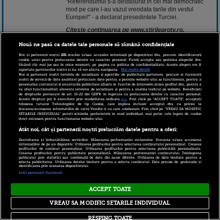
"Referendumul s-a desfasurat in cel mai democratic
mod pe care l-au vazut vreodata tarile din vestul
Europei!" - a declarat presedintele Turciei.
Citeste continuarea pe www.stirileprotv.ro.
Nouă ne pasă ca datele tale personale să rămână confidențiale
18 aprilie 2017 09:04
Noi și partenerii noștri
201
stocăm și/sau accesăm informații pe dispozitivul dvs., precum identificatorii
cookie unici pentru prelucrarea datelor cu caracter personal. Puteți accepta sau gestiona alegerile dvs.
făcând clic mai jos sau în orice moment, pe pagina cu politica de confidențialitate. Aceste alegeri vor fi
raportate partenerilor noștri și nu vă vor afecta navigarea.
Mai multe detalii
Noi si partenerii nostri (retelele de socializare si agentiile de publicitate partenere, precum si furnizorii
nostri de servicii de date analitice) prelucram date pentru a permite website-ului sa functioneze, pentru a
personaliza continutul si anunturile publicitare afisate in functie de interesele si/sau profilul dvs., pentru a
va oferi functionalitati aferente retelelor de socializare si pentru a analiza traficul pe website. Beneficiati
de drepturile prevazute de art. 15-22 din GDPR in legatura cu prelucrarea datelor cu caracter personal.
Aceste drepturi pot fi exercitate prin modalitatea indicata
aici
. Prin click pe “ACCEPT TOATE”, acceptati
folosirea tuturor Tehnologiilor de tip Cookie, care implica inclusiv acceptul dvs. cu privire la
stocarea/accesarea informatiilor de catre Vendor-ii cu care colaboram. Prin click pe “VREAU SA MODIFIC
SETARILE INDIVIDUAL” puteti schimba preferintele in mod individual, mai putin cele legate de cookie
strict necesare pentru functionarea website-ului.
Copyright © 2026 PRO TV S.R.L |
Politica de Cookie
|
Atât noi, cât și partenerii noștri prelucrăm datele pentru a oferi:
Politica Confidentialitate
|
RSS
Dezvoltarea și îmbunătățirea serviciilor. Măsurarea performanței reclamelor. Stocarea și/sau accesarea
informațiilor de pe un dispozitiv. Utilizarea profilurilor pentru selectarea conținutului personalizat. Crearea
profilurilor de conținut personalizat. Utilizarea profilurilor pentru selectarea publicității personalizate.
Crearea profilurilor pentru publicitate personalizată. Măsurarea performanței conținutului. Înțelegerea
publicului prin statistici sau combinații de date din surse diferite. Utilizarea de date limitate pentru a
selecta publicitatea. Utilizarea datelor limitate pentru a selecta conținutul. Date precise de geolocație și
identificarea prin scanarea dispozitivului.
Listă parteneri (furnizori)
ACCEPT TOATE
VREAU SA MODIFIC SETARILE INDIVIDUAL
RESPING TOATE