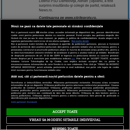
Liderul PSD Dâmboviţa, Adrian Ţuţuianu, a fost
surprins insultându-şi colegii de partid, relatează
News.ro.
Continuarea pe www.stirileprotv.ro.
Nouă ne pasă ca datele tale personale să rămână confidențiale
10 octombrie 2018 10:01
Noi și partenerii noștri
201
stocăm și/sau accesăm informații pe dispozitivul dvs., precum identificatorii
cookie unici pentru prelucrarea datelor cu caracter personal. Puteți accepta sau gestiona alegerile dvs.
făcând clic mai jos sau în orice moment, pe pagina cu politica de confidențialitate. Aceste alegeri vor fi
raportate partenerilor noștri și nu vă vor afecta navigarea.
Mai multe detalii
Noi si partenerii nostri (retelele de socializare si agentiile de publicitate partenere, precum si furnizorii
nostri de servicii de date analitice) prelucram date pentru a permite website-ului sa functioneze, pentru a
personaliza continutul si anunturile publicitare afisate in functie de interesele si/sau profilul dvs., pentru a
va oferi functionalitati aferente retelelor de socializare si pentru a analiza traficul pe website. Beneficiati
de drepturile prevazute de art. 15-22 din GDPR in legatura cu prelucrarea datelor cu caracter personal.
Aceste drepturi pot fi exercitate prin modalitatea indicata
aici
. Prin click pe “ACCEPT TOATE”, acceptati
folosirea tuturor Tehnologiilor de tip Cookie, care implica inclusiv acceptul dvs. cu privire la
stocarea/accesarea informatiilor de catre Vendor-ii cu care colaboram. Prin click pe “VREAU SA MODIFIC
SETARILE INDIVIDUAL” puteti schimba preferintele in mod individual, mai putin cele legate de cookie
strict necesare pentru functionarea website-ului.
Copyright © 2026 PRO TV S.R.L |
Politica de Cookie
|
Atât noi, cât și partenerii noștri prelucrăm datele pentru a oferi:
Politica Confidentialitate
|
RSS
Dezvoltarea și îmbunătățirea serviciilor. Măsurarea performanței reclamelor. Stocarea și/sau accesarea
informațiilor de pe un dispozitiv. Utilizarea profilurilor pentru selectarea conținutului personalizat. Crearea
profilurilor de conținut personalizat. Utilizarea profilurilor pentru selectarea publicității personalizate.
Crearea profilurilor pentru publicitate personalizată. Măsurarea performanței conținutului. Înțelegerea
publicului prin statistici sau combinații de date din surse diferite. Utilizarea de date limitate pentru a
selecta publicitatea. Utilizarea datelor limitate pentru a selecta conținutul. Date precise de geolocație și
identificarea prin scanarea dispozitivului.
Listă parteneri (furnizori)
ACCEPT TOATE
VREAU SA MODIFIC SETARILE INDIVIDUAL
RESPING TOATE