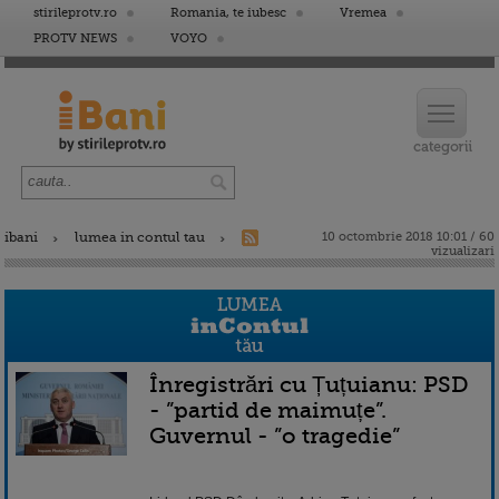
stirileprotv.ro
Romania, te iubesc
Vremea
PROTV NEWS
VOYO
ibani
lumea in contul tau
10 octombrie 2018 10:01 / 60
vizualizari
Înregistrări cu Țuțuianu: PSD
- ”partid de maimuțe”.
Guvernul - ”o tragedie”