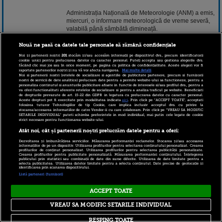
Administrația Națională de Meteorologie (ANM) a emis,
miercuri, o informare meteorologică de vreme severă,
valabilă până sâmbătă dimineață.
Continuarea pe www.stirileprotv.ro.
Nouă ne pasă ca datele tale personale să rămână confidențiale
Noi și partenerii noștri
201
stocăm și/sau accesăm informații pe dispozitivul dvs., precum identificatorii
2 octombrie 2019 14:18
cookie unici pentru prelucrarea datelor cu caracter personal. Puteți accepta sau gestiona alegerile dvs.
făcând clic mai jos sau în orice moment, pe pagina cu politica de confidențialitate. Aceste alegeri vor fi
raportate partenerilor noștri și nu vă vor afecta navigarea.
Mai multe detalii
Noi si partenerii nostri (retelele de socializare si agentiile de publicitate partenere, precum si furnizorii
nostri de servicii de date analitice) prelucram date pentru a permite website-ului sa functioneze, pentru a
personaliza continutul si anunturile publicitare afisate in functie de interesele si/sau profilul dvs., pentru a
va oferi functionalitati aferente retelelor de socializare si pentru a analiza traficul pe website. Beneficiati
de drepturile prevazute de art. 15-22 din GDPR in legatura cu prelucrarea datelor cu caracter personal.
Aceste drepturi pot fi exercitate prin modalitatea indicata
aici
. Prin click pe “ACCEPT TOATE”, acceptati
folosirea tuturor Tehnologiilor de tip Cookie, care implica inclusiv acceptul dvs. cu privire la
stocarea/accesarea informatiilor de catre Vendor-ii cu care colaboram. Prin click pe “VREAU SA MODIFIC
SETARILE INDIVIDUAL” puteti schimba preferintele in mod individual, mai putin cele legate de cookie
strict necesare pentru functionarea website-ului.
Atât noi, cât și partenerii noștri prelucrăm datele pentru a oferi:
Copyright © 2026 PRO TV S.R.L |
Politica de Cookie
|
Dezvoltarea și îmbunătățirea serviciilor. Măsurarea performanței reclamelor. Stocarea și/sau accesarea
Politica Confidentialitate
|
RSS
informațiilor de pe un dispozitiv. Utilizarea profilurilor pentru selectarea conținutului personalizat. Crearea
profilurilor de conținut personalizat. Utilizarea profilurilor pentru selectarea publicității personalizate.
Crearea profilurilor pentru publicitate personalizată. Măsurarea performanței conținutului. Înțelegerea
publicului prin statistici sau combinații de date din surse diferite. Utilizarea de date limitate pentru a
selecta publicitatea. Utilizarea datelor limitate pentru a selecta conținutul. Date precise de geolocație și
identificarea prin scanarea dispozitivului.
Listă parteneri (furnizori)
ACCEPT TOATE
VREAU SA MODIFIC SETARILE INDIVIDUAL
RESPING TOATE