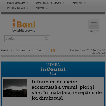
stirileprotv.ro
Romania, te iubesc
Vremea
PROTV NEWS
VOYO
ibani
lumea in contul tau
2 octombrie 2019 14:18 / 36
vizualizari
Informare de răcire
accentuată a vremii, ploi şi
vânt în toată ţara, începând de
joi dimineaţă