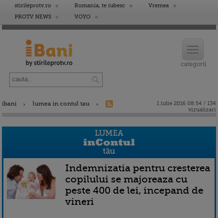
stirileprotv.ro
Romania, te iubesc
Vremea
PROTV NEWS
VOYO
ibani
lumea in contul tau
1 iulie 2016 08:54 / 134
vizualizari
Indemnizatia pentru cresterea
copilului se majoreaza cu
peste 400 de lei, incepand de
vineri