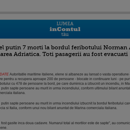
el putin 7 morti la bordul feribotului Norman At
area Adriatica. Toti pasagerii au fost evacuati
DATE
Autoritatile maritime italiene, elene si albaneze au lansat o vasta operatiune
e pentru a recupera aproape 200 de persoane - blocate in continuare luni - pe pu
ibotului cu 478 de persoane la bord, pe care duminica a izbucnit un incendiu, in Mar
 putin sapte persoane au murit in urma incendiului, conform ultimului bilant anunta
erciala italiana.
 putin sapte persoane au murit in urma incendiului izbucnit la bordul feribotului car
cia si Italia, conform unui nou bilant anuntat de Marina comerciala italiana.
 fost gasite inca doua cadavre. Numarul total al mortilor este de sapte", au comunica
liene.