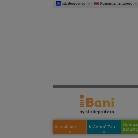
stirileprotv.ro
Romania, te iubesc
Compani
Actualitate
inContul Tau
industri