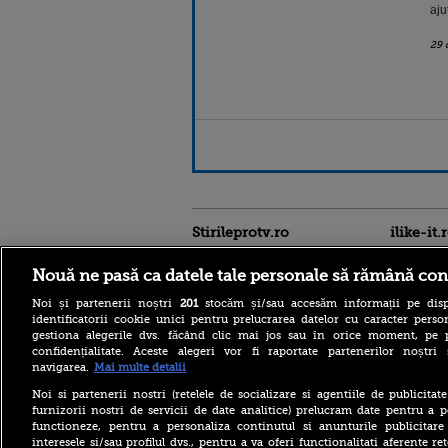
aju
29 
Stirileprotv.ro
ilike-it.
Nouă ne pasă ca datele tale personale să rămână con
Noi și partenerii noștri
201
stocăm și/sau accesăm informații pe disp
identificatorii cookie unici pentru prelucrarea datelor cu caracter person
gestiona alegerile dvs. făcând clic mai jos sau în orice moment, pe 
confidențialitate. Aceste alegeri vor fi raportate partenerilor noștr
navigarea.
Mai multe detalii
Noi si partenerii nostri (retelele de socializare si agentiile de publicita
Care este mâncarea
furnizorii nostri de servicii de date analitice) prelucram date pentru a p
preferată a lui Florin
functioneze, pentru a personaliza continutul si anunturile publicitare
Dumitrescu. Juratul
interesele si/sau profilul dvs., pentru a va oferi functionalitati aferente ret