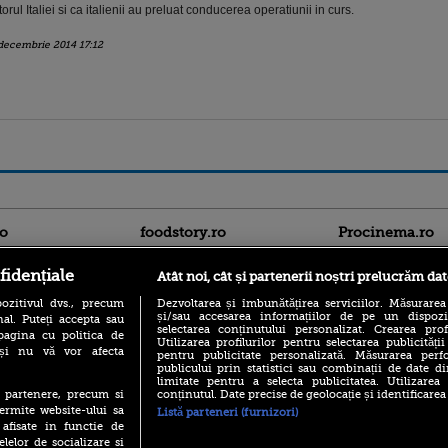
torul Italiei si ca italienii au preluat conducerea operatiunii in curs.
decembrie 2014 17:12
ro
foodstory.ro
Procinema.ro
fidențiale
Atât noi, cât și partenerii noștri prelucrăm dat
ozitivul dvs., precum
Dezvoltarea și îmbunătățirea serviciilor. Măsurarea
și/sau accesarea informațiilor de pe un dispoziti
al. Puteți accepta sau
selectarea conținutului personalizat. Crearea prof
pagina cu politica de
Utilizarea profilurilor pentru selectarea publicității
i și nu vă vor afecta
pentru publicitate personalizată. Măsurarea perfo
publicului prin statistici sau combinații de date di
(P) Descoperă Lumea
limitate pentru a selecta publicitatea. Utilizarea
Banditul zburător,
Evenimentelor din România
conținutul. Date precise de geolocație și identificarea
te partenere, precum si
prolific spărgător
cu Transilvania Events!
ermite website-ului sa
din Canada
Listă parteneri (furnizori)
 afisate in functie de
(P) Raku, gaming intens și o
Nikolaj Coster-Wa
elelor de socializare si
pauză binemeritată cu...