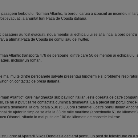
i pasagerii feribotului Norman Atlantic, la bordul caruia a izbucnit un incendiu in lar
fost evacuati, a anuntat luni Paza de Coasta italiana.
ti pasagerii au fost evacuati, noua membri ai echipajului se afla inca la bord pentru
a", a afirmat Paza de Coasta pe contul sau de Twitter.
man Atlantic transporta 478 de persoane, dintre care 56 de membri ai echipajului 
ageri, inclusiv un roman.
e mai multe dintre persoanele salvate prezentau hipotermie si probleme respiratorii,
vatorilor, contactati de presa italiana.
rman Atlantic", care navigheaza sub pavilion italian, este operata de catre compan
k, ce nu a putut sa fie contactata duminica dimineata. Ea a plecat din portul grec P
inica dimineata, la ora locala 5.30 (5.30, ora Romaniei), catre portul italian Ancona
nal de ajutor in timp ce se afla la 33 de mile maritime (aproximativ 61 de kilometri) 
aca Othonoi, situata la mai putin de 100 de kilometri de coastele italiene.
istrul grec al Apararii Nikos Dendias a declarat pentru un post de televiziune ca a so