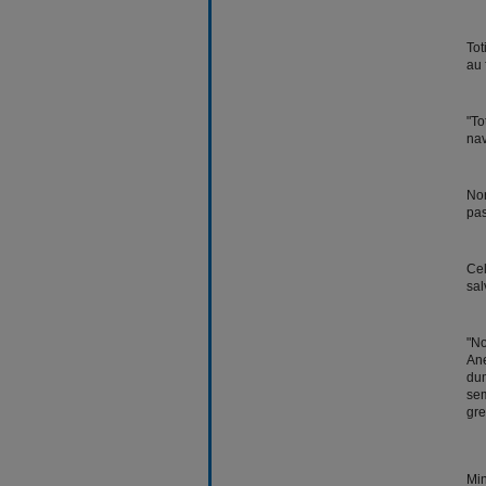
Tot
au 
"To
nav
Nor
pas
Cel
sal
"No
Ane
dum
sem
gre
Min