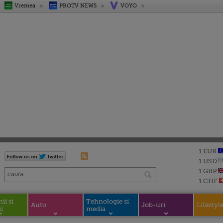
Vremea
PROTV NEWS
VOYO
1 EUR
1 USD
1 GBP
1 CHF
i si
Tehnologie si
Auto
Job-uri
Lifestyl
i
media