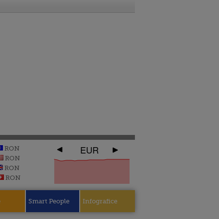
EUR
RON
RON
RON
RON
e
Smart People
Infografice