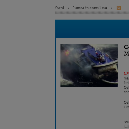
ibani
lumea in contul tau
C
M
UP
mar
fer
Cel
com
Cel
Gre
"Au
ita