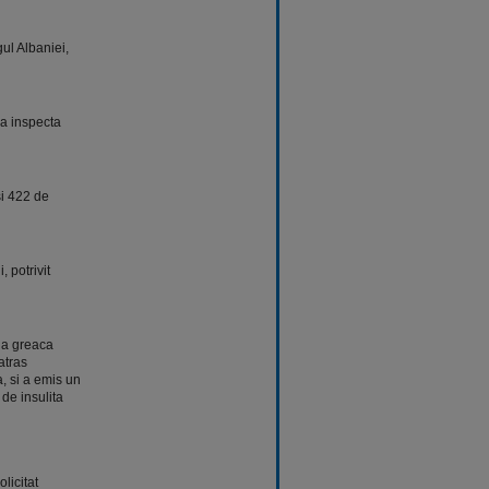
gul Albaniei,
 a inspecta
si 422 de
 potrivit
ia greaca
atras
, si a emis un
de insulita
licitat