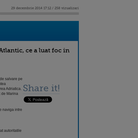
29 decembrie 2014 17:12 / 258 vizualizari
lantic, ce a luat foc in
 de salvare pe
ntea
Share it!
ea Adriatica.
t de Marina
e naviga intre
t autoritatile