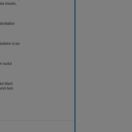
la insulei,
oritatilor
ladelor si pe
in sudul
dul Marii
ii tarii.