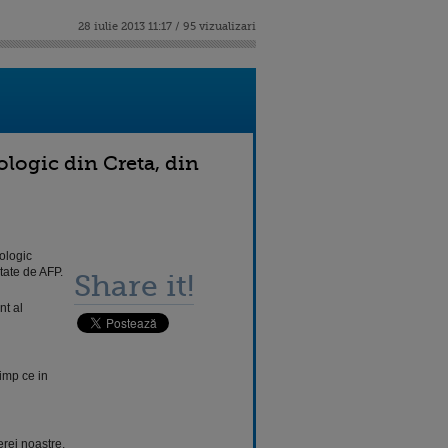
28 iulie 2013 11:17 / 95 vizualizari
logic din Creta, din
ologic
itate de AFP.
Share it!
nt al
timp ce in
erei noastre,