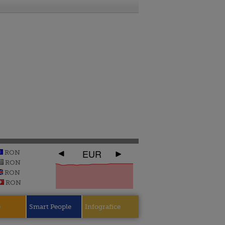
EUR
RON
RON
RON
RON
e
Smart People
Infografice