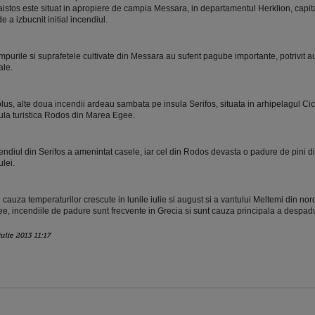
istos este situat in apropiere de campia Messara, in departamentul Herklion, capita
e a izbucnit initial incendiul.
purile si suprafetele cultivate din Messara au suferit pagube importante, potrivit aut
ale.
plus, alte doua
incendii
ardeau sambata pe insula Serifos, situata in arhipelagul Cic
ula turistica Rodos din Marea Egee.
endiul din Serifos a amenintat casele, iar cel din Rodos devasta o padure de pini d
ulei.
 cauza temperaturilor crescute in lunile iulie si august si a vantului Meltemi din nor
e, incendiile de padure sunt frecvente in Grecia si sunt cauza principala a despadurir
iulie 2013 11:17