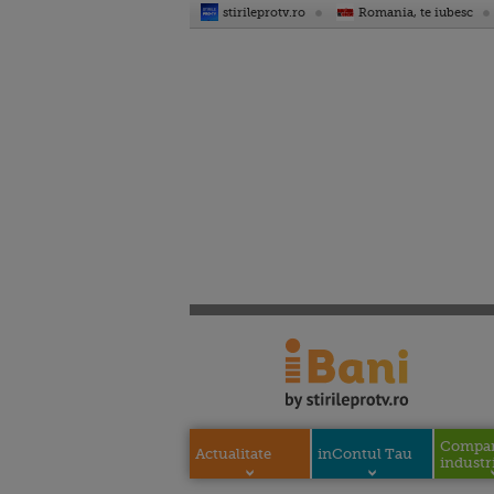
stirileprotv.ro
Romania, te iubesc
Compani
Actualitate
inContul Tau
industri