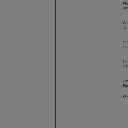
Pha
und
Cam
loc
In 
ins
Inc
ins
Din
Ege
28 