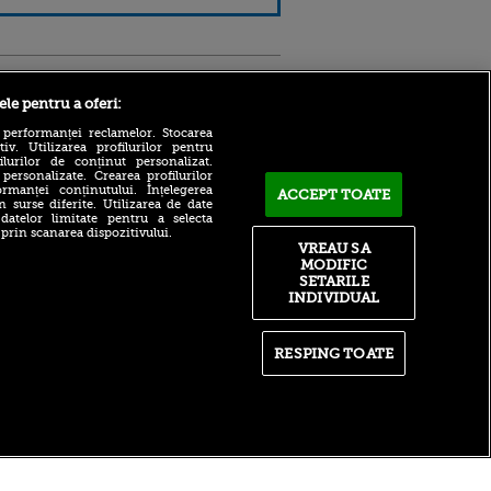
Sport.ro
ele pentru a oferi:
 performanței reclamelor. Stocarea
v. Utilizarea profilurilor pentru
ilurilor de conținut personalizat.
 personalizate. Crearea profilurilor
rmanței conținutului. Înțelegerea
ACCEPT TOATE
n surse diferite. Utilizarea de date
 datelor limitate pentru a selecta
 prin scanarea dispozitivului.
Atmosferă din altă lume la
ntru
VREAU SA
prezentarea lui Mohamed
ita lui,
MODIFIC
Salah la Trabzonspor pe
t tată!
SETARILE
Papara Park
INDIVIDUAL
, Adela
A plecat de la Manchester
rol
City pentru 50.000.000€ și a
V
semnat cu alt club din
RESPING TOATE
Premier League!
pă o
n film, Sir
După 15 ani la Fiorentina,
se
fratele lui Matteo Duțu de la
n muzică
Dinamo a semnat și el în
România!
itate
|
RSS