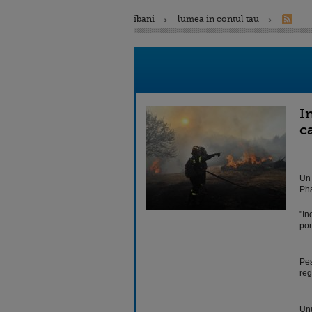
ibani
lumea in contul tau
I
c
Un 
Pha
"In
pom
Pes
reg
Unu