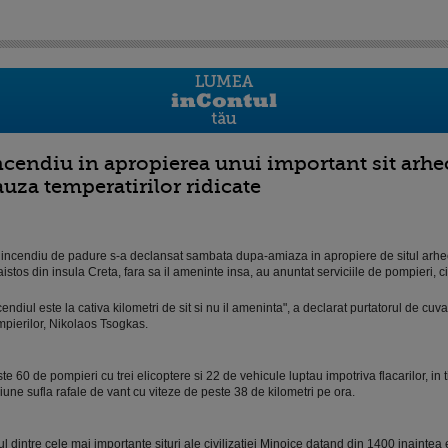
ncendiu in apropierea unui important sit arheo
auza temperatirilor ridicate
incendiu de padure s-a declansat sambata dupa-amiaza in apropiere de situl arhe
istos din insula Creta, fara sa il ameninte insa, au anuntat serviciile de pompieri, c
cendiul este la cativa kilometri de sit si nu il ameninta", a declarat purtatorul de cuva
pierilor, Nikolaos Tsogkas.
te 60 de pompieri cu trei elicoptere si 22 de vehicule luptau impotriva flacarilor, in 
iune sufla rafale de vant cu viteze de peste 38 de kilometri pe ora.
l dintre cele mai importante situri ale civilizatiei Minoice datand din 1400 inaintea 