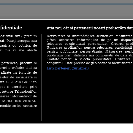
ro
foodstory.ro
Procinema.ro
fidențiale
Atât noi, cât și partenerii noștri prelucrăm dat
ozitivul dvs., precum
Dezvoltarea și îmbunătățirea serviciilor. Măsurarea
și/sau accesarea informațiilor de pe un dispoziti
al. Puteți accepta sau
selectarea conținutului personalizat. Crearea prof
pagina cu politica de
Utilizarea profilurilor pentru selectarea publicității
i și nu vă vor afecta
pentru publicitate personalizată. Măsurarea perfo
publicului prin statistici sau combinații de date di
limitate pentru a selecta publicitatea. Utilizarea
conținutul. Date precise de geolocație și identificarea
te partenere, precum si
(P) Descoperă Lumea
Emoții intense pe
ermite website-ului sa
Listă parteneri (furnizori)
Evenimentelor din România
Sebastian Stan! Iub
 afisate in functie de
cu Transilvania Events!
Annabelle, l-a făcu
elelor de socializare si
(P) Raku, gaming intens și o
 art. 15-22 din GDPR in
Din 14 septembrie
pauză binemeritată cu...
pot fi exercitate prin
Popescu revine în 
pizza Guseppe
principal la Pro T
a tuturor Tehnologiilor
(P) Poți folosi bonurile de
esarea informatiilor de
La 88 de ani și du
masă pentru a comanda
SETARILE INDIVIDUAL”
carieră fabuloasă î
mâncare acasă? Lista
cookie strict necesare
Anthony Hopkins 
aplicațiilor care le acceptă
lansează oficial î
 2026 PRO TV S.R.L |
Politica de Cookie
|
Politica Confidential