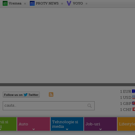
Vremea
PROTV NEWS
VOYO
1 EUR
1 USD
1 GBP
1 CHF
i si
Tehnologie si
Auto
Job-uri
Lifestyl
i
media