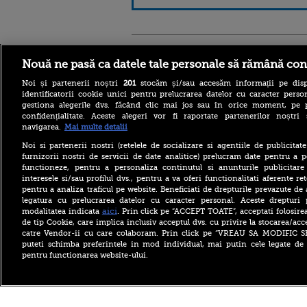
Stirileprotv.ro
ilike-it.
Nouă ne pasă ca datele tale personale să rămână con
Noi și partenerii noștri
201
stocăm și/sau accesăm informații pe disp
identificatorii cookie unici pentru prelucrarea datelor cu caracter person
gestiona alegerile dvs. făcând clic mai jos sau în orice moment, pe 
confidențialitate. Aceste alegeri vor fi raportate partenerilor noștr
navigarea.
Mai multe detalii
Reacția MAE după ce o
româncă a fost arestată în
Noi si partenerii nostri (retelele de socializare si agentiile de publicita
Germania pentru spionaj în
furnizorii nostri de servicii de date analitice) prelucram date pentru a p
favoarea Rusiei
functioneze, pentru a personaliza continutul si anunturile publicitare
interesele si/sau profilul dvs., pentru a va oferi functionalitati aferente ret
Alerta West Nile: două
pentru a analiza traficul pe website. Beneficiati de drepturile prevazute de
persoane au murit, iar
legatura cu prelucrarea datelor cu caracter personal. Aceste drepturi 
numărul cazurilor a ajuns la
10. Măsurile de protecție
aici
modalitatea indicata
. Prin click pe “ACCEPT TOATE”, acceptati folosire
împotriva țânțarilor
de tip Cookie, care implica inclusiv acceptul dvs. cu privire la stocarea/acc
catre Vendor-ii cu care colaboram. Prin click pe “VREAU SA MODIFIC 
Ce le-a spus Donald Trump
puteti schimba preferintele in mod individual, mai putin cele legate de 
donatorilor despre
pentru functionarea website-ului.
succesorul său pentru
alegerile din 2028. Pe cine a
ales între Rubio și Vance
Copyright ©