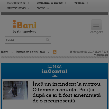
stirileprotv.ro
Romania, te iubesc
Vremea
PROTV NEWS
VOYO
ibani
lumea in contul tau
15 decembrie 2017 11:26 / 105
vizualizari
Încă un incindent la metrou.
O femeie a anunțat Poliția
după ce ar fi fost amenințată
de o necunoscută