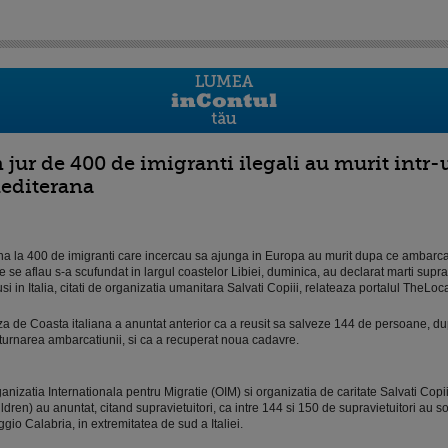
n jur de 400 de imigranti ilegali au murit intr
editerana
a la 400 de imigranti care incercau sa ajunga in Europa au murit dupa ce ambarca
e se aflau s-a scufundat in largul coastelor Libiei, duminica, au declarat marti suprav
si in Italia, citati de organizatia umanitara Salvati Copiii, relateaza portalul TheLocal
a de Coasta italiana a anuntat anterior ca a reusit sa salveze 144 de persoane, d
turnarea ambarcatiunii, si ca a recuperat noua cadavre.
anizatia Internationala pentru Migratie (OIM) si organizatia de caritate Salvati Copi
ldren) au anuntat, citand supravietuitori, ca intre 144 si 150 de supravietuitori au sos
gio Calabria, in extremitatea de sud a Italiei.