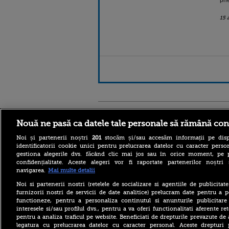
pne
15 
Stirileprotv.ro
ilike-it.
Nouă ne pasă ca datele tale personale să rămână con
Noi și partenerii noștri
201
stocăm și/sau accesăm informații pe disp
identificatorii cookie unici pentru prelucrarea datelor cu caracter person
gestiona alegerile dvs. făcând clic mai jos sau în orice moment, pe 
confidențialitate. Aceste alegeri vor fi raportate partenerilor noștr
navigarea.
Mai multe detalii
Reacția MAE după ce o
româncă a fost arestată în
Noi si partenerii nostri (retelele de socializare si agentiile de publicita
Germania pentru spionaj în
furnizorii nostri de servicii de date analitice) prelucram date pentru a p
favoarea Rusiei
functioneze, pentru a personaliza continutul si anunturile publicitare
interesele si/sau profilul dvs., pentru a va oferi functionalitati aferente ret
Alerta West Nile: două
pentru a analiza traficul pe website. Beneficiati de drepturile prevazute de
persoane au murit, iar
legatura cu prelucrarea datelor cu caracter personal. Aceste drepturi 
numărul cazurilor a ajuns la