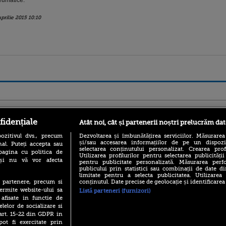
umatice.
aprilie 2015 10:10
ro
foodstory.ro
Procinema.ro
fidențiale
Atât noi, cât și partenerii noștri prelucrăm dat
ozitivul dvs., precum
Dezvoltarea și îmbunătățirea serviciilor. Măsurarea
și/sau accesarea informațiilor de pe un dispoziti
al. Puteți accepta sau
selectarea conținutului personalizat. Crearea prof
pagina cu politica de
Utilizarea profilurilor pentru selectarea publicității
i și nu vă vor afecta
pentru publicitate personalizată. Măsurarea perfo
publicului prin statistici sau combinații de date di
limitate pentru a selecta publicitatea. Utilizarea
conținutul. Date precise de geolocație și identificarea
te partenere, precum si
(P) Descoperă Lumea
Emoții intense pe
ermite website-ului sa
Listă parteneri (furnizori)
Evenimentelor din România
Sebastian Stan! Iub
 afisate in functie de
cu Transilvania Events!
Annabelle, l-a făcu
elelor de socializare si
(P) Raku, gaming intens și o
 art. 15-22 din GDPR in
Din 14 septembrie
pauză binemeritată cu...
pot fi exercitate prin
Popescu revine în 
pizza Guseppe