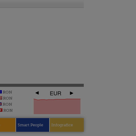
EUR
RON
RON
RON
RON
e
Smart People
Infografice