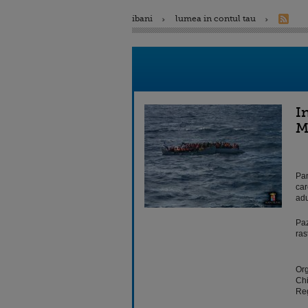
ibani
lumea in contul tau
I
M
Pan
car
adu
Paz
ras
Org
Chi
Reg