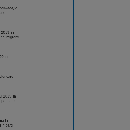
rcatiunea) a
tand
e 2013, in
 de imigranti
000 de
ilor care
lui 2015. In
n perioada
na in
 in barci