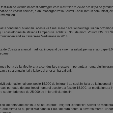
 fost 400 de victime in acest naufragiu, care a avut loc la 24 de ore dupa ce (amba
cat de pe coasta libiana
", a anuntat organizatia Salvati Copiii, intr-un comunicat, ci
ravietuitori.
cazul confirmarii bilantului, acesta va fi mai mare decat al naufragiului din octombri
gul coastelor insulei italiene Lampedusa, soldat cu 366 de morti. Potrivit IOM, 3.279
murit incercand sa traverseze Mediterana in 2014.
a de Coasta a anuntat marti ca, incepand de vineri, a salvat, pe mare, aproape 8.
soane.
mea buna de la Mediterana a condus la o crestere importanta a numarului imigrant
earca sa ajunga in Italia la bordul unor ambarcatiuni.
rivit autoritatilor italiene, peste 15.000 de imigranti au sosit in Italia de la inceputul 
easi perioada de anul trecut numarul acestora a fost de 15.000, iar media lunara i
ie-septembrie este de 25.000 de imigranti clandestini.
ficul de persoane continua sa aduca profit. Imigranti clandestini salvati pe Meditera
ruarie afirma ca au platit 500 pana la 1.000 de euro pentru a traversa marea, uneori