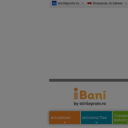
stirileprotv.ro
Romania, te iubesc
Compani
Actualitate
inContul Tau
industri