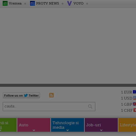
Vremea
PROTV NEWS
VOYO
1 EUR
1 USD
1 GBP
1 CHF
i si
Tehnologie si
Auto
Job-uri
Lifestyl
i
media