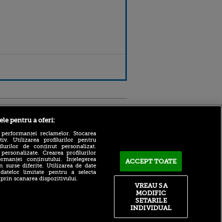
Sport.ro
ele pentru a oferi:
 performanței reclamelor. Stocarea
v. Utilizarea profilurilor pentru
ilurilor de conținut personalizat.
 personalizate. Crearea profilurilor
rmanței conținutului. Înțelegerea
ACCEPT TOATE
n surse diferite. Utilizarea de date
 datelor limitate pentru a selecta
 prin scanarea dispozitivului.
Atmosferă din altă lume la
ntru
VREAU SA
prezentarea lui Mohamed
ita lui,
MODIFIC
Salah la Trabzonspor pe
t tată!
SETARILE
Papara Park
INDIVIDUAL
, Adela
A plecat de la Manchester
rol