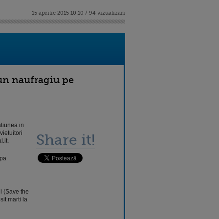
15 aprilie 2015 10:10 / 94 vizualizari
-un naufragiu pe
tiunea in
ietuitori
Share it!
.it.
upa
ii (Save the
it marti la