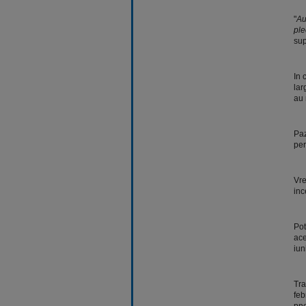
"
Au
ple
sup
In 
lar
au 
Paz
per
Vre
inc
Pot
ace
iun
Tra
feb