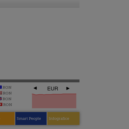
EUR
RON
RON
RON
RON
e
Smart People
Infografice