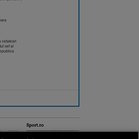
para
a cetatean
l sef al
Republica
Sport.ro