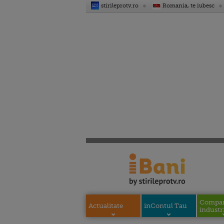
stirileprotv.ro
Romania, te iubesc
Compani
Actualitate
inContul Tau
industri