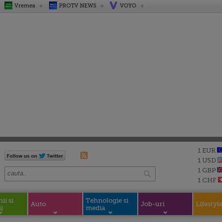
Vremea
PROTV NEWS
VOYO
1 EUR
1 USD
1 GBP
1 CHF
i si
Tehnologie si
Auto
Job-uri
Lifestyl
i
media