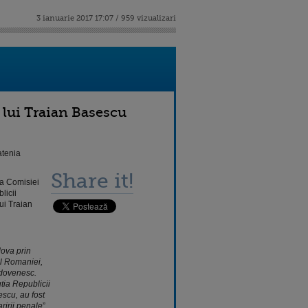
3 ianuarie 2017 17:07 / 959 vizualizari
 lui Traian Basescu
atenia
Share it!
ta Comisiei
licii
ui Traian
dova prin
al Romaniei,
ldovenesc.
tia Republicii
escu, au fost
ririi penale
”,