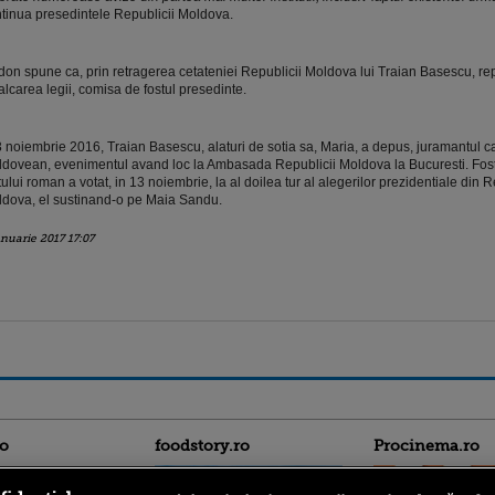
tinua presedintele Republicii Moldova.
on spune ca, prin retragerea cetateniei Republicii Moldova lui Traian Basescu, re
alcarea legii, comisa de fostul presedinte.
3 noiembrie 2016, Traian Basescu, alaturi de sotia sa, Maria, a depus, juramantul c
dovean, evenimentul avand loc la Ambasada Republicii Moldova la Bucuresti. Fostu
tului roman a votat, in 13 noiembrie, la al doilea tur al alegerilor prezidentiale din 
dova, el sustinand-o pe Maia Sandu.
anuarie 2017 17:07
ro
foodstory.ro
Procinema.ro