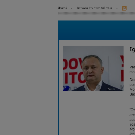
ibani
lumea in contul tau
I
Pre
mol
Dod
pen
Mol
Ba
”
Tr
ane
ace
Toa
Mol
ign