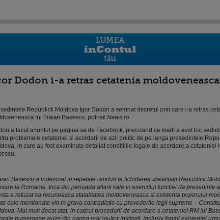
gor Dodon i-a retras cetatenia moldoveneasca
sedintele Republicii Moldova Igor Dodon a semnat decretul prin care i-a retras cet
doveneasca lui Traian Basescu, potrivit
News.ro
.
on a facut anuntul pe pagina sa de Facebook, precizand ca marti a avut loc sedin
tru problemele cetateniei si acordarii de azil politic de pe langa presedintele Repub
dova, in care au fost examinate detaliat conditiiile legale de acordare a cetateniei l
sescu.
aian Basescu a indemnat in repetate randuri la lichidarea statalitatii Republicii Mol
xare la Romania. Inca din perioada aflarii sale in exercitiul functiei de presedinte 
sta a refuzat sa recunoasca statalitatea moldoveneasca si existenta poporului mo
te cele mentionate vin in grava contradictie cu prevederile legii supreme – Constitu
dova. Mai mult decat atat, in cadrul procedurii de acordare a cetateniei RM lui Bas
orate numeroase avize din partea mai multor institutii, inclusiv faptul existentei urma