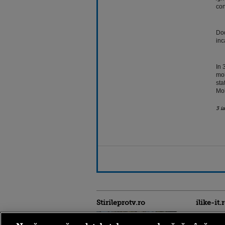
con
Dod
inc
In 
mol
sta
Mol
3 i
Stirileprotv.ro
ilike-it.