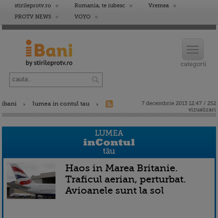
stirileprotv.ro
Romania, te iubesc
Vremea
PROTV NEWS
VOYO
ibani
lumea in contul tau
7 decembrie 2013 12:47 / 252
vizualizari
Haos in Marea Britanie.
Traficul aerian, perturbat.
Avioanele sunt la sol