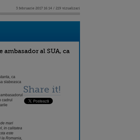
3 februarie 2017 16:14 / 219 vizualizari
de ambasador al SUA, ca
tanta, ca
 sa slabeasca
Share it!
7, ambasadorul
n cadrul
arile
 de mari
, in calitatea
sta este
i la Romania,