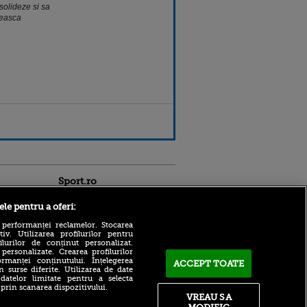
solideze si sa
beasca
Sport.ro
ele pentru a oferi:
 performanței reclamelor. Stocarea
v. Utilizarea profilurilor pentru
ilurilor de conținut personalizat.
 personalizate. Crearea profilurilor
rmanței conținutului. Înțelegerea
ACCEPT TOATE
A făcut anunțul în direct:
n surse diferite. Utilizarea de date
”Este jucătorul Rapidului cu
 datelor limitate pentru a selecta
ntru
acte în regulă”
 prin scanarea dispozitivului.
ita lui,
VREAU SA
t tată!
Strategia lui CFR Cluj,