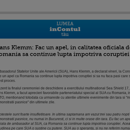
ans Klemm: Fac un apel, in calitatea oficiala 
omania sa continue lupta impotriva coruptiei
asadorul Statelor Unite ale Americii (SUA), Hans Klemm, a declarat vineri, la Cons
e un apel ca Romania sa continue lupta impotriva coruptiei si sa nu faca pasi care
st proces.
zent la finalul ceremoniei de deschidere a exercitiului multinational Sea Shield 1
s Klemm, a facut aprecieri favorabile parteneriatului special al SUA cu Romania, i
O, mentionand totodata ca urmareste cu atentie ultimele evenimente din tara si "m
onstratii pasnice" din ultimele zile.
otestele sunt foarte insufletitoare. In ultima saptamana am vazut trei sau patru nopti
onstratii pasnice, nu numai in Bucuresti, ci si in multe orase din tara. Eu fac un apel
ciala de ambasador al SUA, ca Romania sa continue lupta impotriva coruptiei. Acea
tudinea pe care SUA o sustine cu putere. SUA au o speranta, si nu ne referim numa