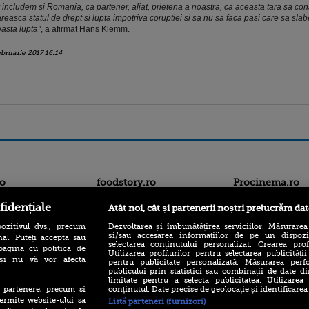
 includem si Romania, ca partener, aliat, prietena a noastra, ca aceasta tara sa con
areasca statul de drept si lupta impotriva coruptiei si sa nu sa faca pasi care sa sla
asta lupta"
, a afirmat Hans Klemm.
ebruarie 2017 16:14
ro
foodstory.ro
Procinema.ro
fidențiale
Atât noi, cât și partenerii noștri prelucrăm dat
ozitivul dvs., precum
Dezvoltarea și îmbunătățirea serviciilor. Măsurarea
și/sau accesarea informațiilor de pe un dispoziti
al. Puteți accepta sau
selectarea conținutului personalizat. Crearea prof
pagina cu politica de
Utilizarea profilurilor pentru selectarea publicității
i și nu vă vor afecta
pentru publicitate personalizată. Măsurarea perfo
publicului prin statistici sau combinații de date di
limitate pentru a selecta publicitatea. Utilizarea
(P) Descoperă Lumea
Emoții intense pe
conținutul. Date precise de geolocație și identificarea
te partenere, precum si
Evenimentelor din România
Sebastian Stan! Iub
ermite website-ului sa
cu Transilvania Events!
Listă parteneri (furnizori)
Annabelle, l-a făcu