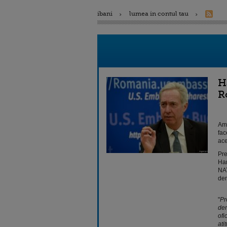
ibani
lumea in contul tau
H
R
Amb
fac
ace
Pre
Han
NAT
dem
"
Pr
dem
ofi
ati