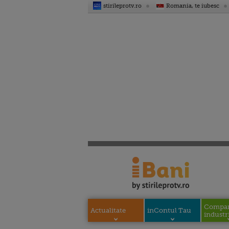
stirileprotv.ro
Romania, te iubesc
Compani
Actualitate
inContul Tau
industri