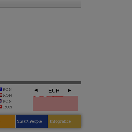
EUR
RON
RON
RON
RON
e
Smart People
Infografice