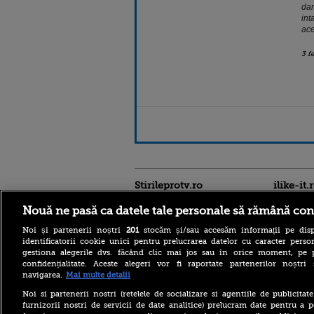
dar
int
ace
3 f
Stirileprotv.ro
ilike-it.
Nouă ne pasă ca datele tale personale să rămână con
Noi și partenerii noștri
201
stocăm și/sau accesăm informații pe disp
identificatorii cookie unici pentru prelucrarea datelor cu caracter person
gestiona alegerile dvs. făcând clic mai jos sau în orice moment, pe 
confidențialitate. Aceste alegeri vor fi raportate partenerilor noștr
La aproape 100 de ani, face
navigarea.
Mai multe detalii
acrobații pe aripa unui
avion. Povestea incredibilă
Noi si partenerii nostri (retelele de socializare si agentiile de publicita
a lui Elizabeth Bromage.
furnizorii nostri de servicii de date analitice) prelucram date pentru a p
VIDEO