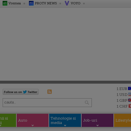
Vremea
PROTV NEWS
VOYO
1 EUR
1 USD
1 GBP
1 CHF
i si
Tehnologie si
Auto
Job-uri
Lifestyl
i
media