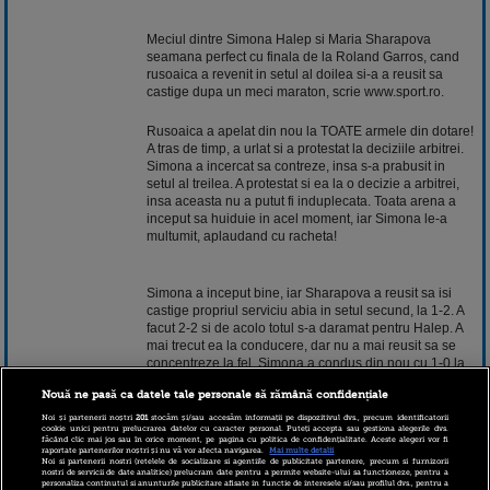
Meciul dintre Simona Halep si Maria Sharapova
seamana perfect cu finala de la Roland Garros, cand
rusoaica a revenit in setul al doilea si-a a reusit sa
castige dupa un meci maraton, scrie www.sport.ro.
Rusoaica a apelat din nou la TOATE armele din dotare!
A tras de timp, a urlat si a protestat la deciziile arbitrei.
Simona a incercat sa contreze, insa s-a prabusit in
setul al treilea. A protestat si ea la o decizie a arbitrei,
insa aceasta nu a putut fi induplecata. Toata arena a
inceput sa huiduie in acel moment, iar Simona le-a
multumit, aplaudand cu racheta!
Simona a inceput bine, iar Sharapova a reusit sa isi
castige propriul serviciu abia in setul secund, la 1-2. A
facut 2-2 si de acolo totul s-a daramat pentru Halep. A
mai trecut ea la conducere, dar nu a mai reusit sa se
concentreze la fel. Simona a condus din nou cu 1-0 la
seturi, pentru ca in seturile 2 si 3 sa conduca de fiecare
Nouă ne pasă ca datele tale personale să rămână confidențiale
data cu 2-0. Este a treia oara cand Halep pierde in fata
Sharapovei in decisiv, dupa meciurile de la Madrid si
Noi și partenerii noștri
201
stocăm și/sau accesăm informații pe dispozitivul dvs., precum identificatorii
cookie unici pentru prelucrarea datelor cu caracter personal. Puteți accepta sau gestiona alegerile dvs.
Paris.
făcând clic mai jos sau în orice moment, pe pagina cu politica de confidențialitate. Aceste alegeri vor fi
raportate partenerilor noștri și nu vă vor afecta navigarea.
Mai multe detalii
Noi si partenerii nostri (retelele de socializare si agentiile de publicitate partenere, precum si furnizorii
nostri de servicii de date analitice) prelucram date pentru a permite website-ului sa functioneze, pentru a
personaliza continutul si anunturile publicitare afisate in functie de interesele si/sau profilul dvs., pentru a
Sharapova ramane numarul 1 in clasamentul WTA