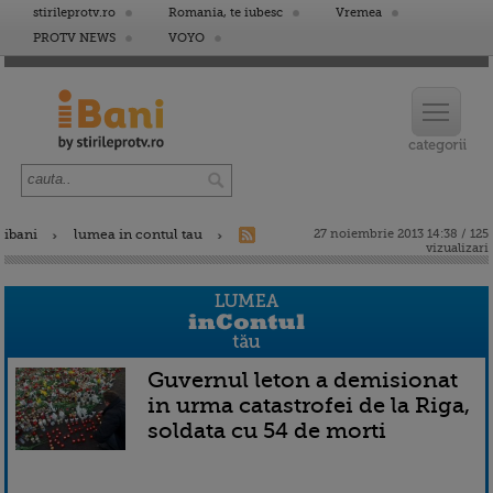
stirileprotv.ro
Romania, te iubesc
Vremea
PROTV NEWS
VOYO
ibani
lumea in contul tau
27 noiembrie 2013 14:38 / 125
vizualizari
Guvernul leton a demisionat
in urma catastrofei de la Riga,
soldata cu 54 de morti