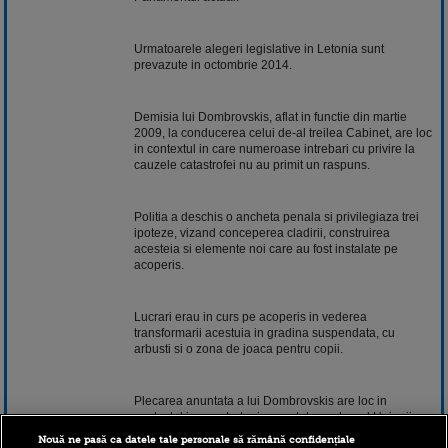
Urmatoarele alegeri legislative in Letonia sunt
prevazute in octombrie 2014.
Demisia lui Dombrovskis, aflat in functie din martie
2009, la conducerea celui de-al treilea Cabinet, are loc
in contextul in care numeroase intrebari cu privire la
cauzele catastrofei nu au primit un raspuns.
Politia a deschis o ancheta penala si privilegiaza trei
ipoteze, vizand conceperea cladirii, construirea
acesteia si elemente noi care au fost instalate pe
acoperis.
Lucrari erau in curs pe acoperis in vederea
transformarii acestuia in gradina suspendata, cu
arbusti si o zona de joaca pentru
copii
.
Plecarea anuntata a lui Dombrovskis are loc in
contextul in care Letonia, un stat membru al Uniunii
Europene, se pregateste sa adere la zona euro pe 1
Nouă ne pasă ca datele tale personale să rămână confidențiale