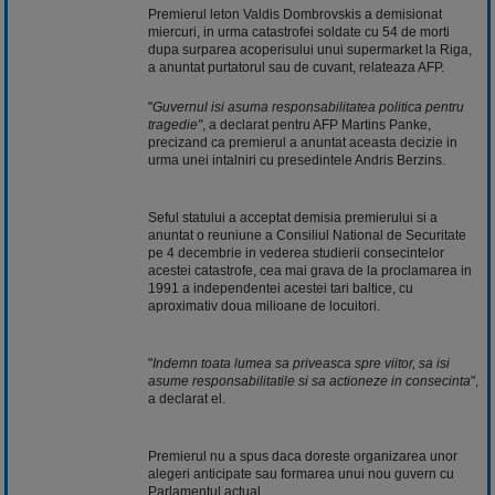
Premierul leton Valdis Dombrovskis a demisionat
miercuri, in urma catastrofei soldate cu 54 de morti
dupa surparea acoperisului unui supermarket la Riga,
a anuntat purtatorul sau de cuvant, relateaza AFP.
"
Guvernul isi asuma responsabilitatea politica pentru
tragedie"
, a declarat pentru AFP Martins Panke,
precizand ca premierul a anuntat aceasta decizie in
urma unei intalniri cu presedintele Andris Berzins.
Seful statului a acceptat demisia premierului si a
anuntat o reuniune a Consiliul National de Securitate
pe 4 decembrie in vederea studierii consecintelor
acestei catastrofe, cea mai grava de la proclamarea in
1991 a independentei acestei tari baltice, cu
aproximativ doua milioane de locuitori.
"
Indemn toata lumea sa priveasca spre viitor, sa isi
asume responsabilitatile si sa actioneze in consecinta
",
a declarat el.
Premierul nu a spus daca doreste organizarea unor
alegeri anticipate sau formarea unui nou guvern cu
Parlamentul actual.