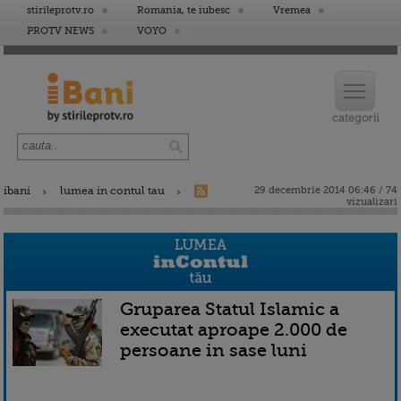
stirileprotv.ro
Romania, te iubesc
Vremea
PROTV NEWS
VOYO
ibani
lumea in contul tau
29 decembrie 2014 06:46 / 74
vizualizari
Gruparea Statul Islamic a
executat aproape 2.000 de
persoane in sase luni