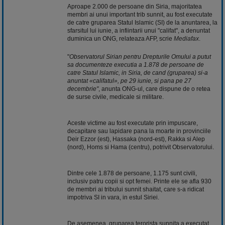
Aproape 2.000 de persoane din Siria, majoritatea
membri ai unui important trib sunnit, au fost executate
de catre gruparea Statul Islamic (SI) de la anuntarea, la
sfarsitul lui iunie, a infiintarii unui "califat", a denuntat
duminica un ONG, relateaza AFP, scrie
Mediafax
.
"
Observatorul Sirian pentru Drepturile Omului a putut
sa documenteze executia a 1.878 de persoane de
catre Statul Islamic, in Siria, de cand (gruparea) si-a
anuntat «califatul», pe 29 iunie, si pana pe 27
decembrie"
, anunta ONG-ul, care dispune de o retea
de surse civile, medicale si militare.
Aceste victime au fost executate prin impuscare,
decapitare sau lapidare pana la moarte in provinciile
Deir Ezzor (est), Hassaka (nord-est), Rakka si Alep
(nord), Homs si Hama (centru), potrivit Observatorului.
Dintre cele 1.878 de persoane, 1.175 sunt civili,
inclusiv patru copii si opt femei. Printe ele se afla 930
de membri ai tribului sunnit shaitat, care s-a ridicat
impotriva SI in vara, in estul Siriei.
De asemenea, gruparea terorista sunnita a executat