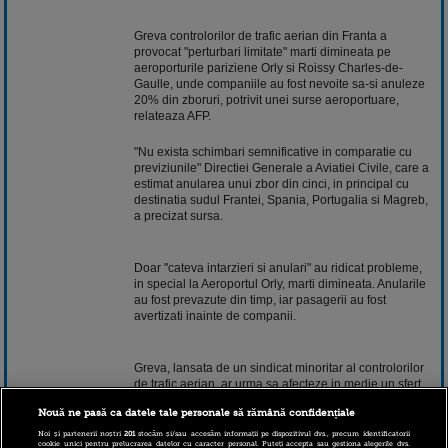
Greva controlorilor de trafic aerian din Franta a
provocat "perturbari limitate" marti dimineata pe
aeroporturile pariziene Orly si Roissy Charles-de-
Gaulle, unde companiile au fost nevoite sa-si anuleze
20% din zboruri, potrivit unei surse aeroportuare,
relateaza AFP.
"Nu exista schimbari semnificative in comparatie cu
previziunile" Directiei Generale a Aviatiei Civile, care a
estimat anularea unui zbor din cinci, in principal cu
destinatia sudul Frantei, Spania, Portugalia si Magreb,
a precizat sursa.
Doar "cateva intarzieri si anulari" au ridicat probleme,
in special la Aeroportul Orly, marti dimineata. Anularile
au fost prevazute din timp, iar pasagerii au fost
avertizati inainte de companii.
Greva, lansata de un sindicat minoritar al controlorilor
de trafic aerian, ar urma sa afecteze in medie un sfert
din zborurile pe aeroporturile franceze.
Nouă ne pasă ca datele tale personale să rămână confidențiale
Noi și partenerii noștri
201
stocăm și/sau accesăm informații pe dispozitivul dvs., precum identificatorii
cookie unici pentru prelucrarea datelor cu caracter personal. Puteți accepta sau gestiona alegerile dvs.