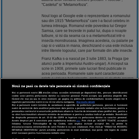
"Castelul" si "Metamorfoza".
Noul logo al Google este o reprezentare a romanului
sau din 1915 "Metamorfoza" care l-a facut celebru in
lumea intreaga. Romanul este povestea lui Gregor
Samsa, care se trezeste in patul lui, dupa o
noapte
tulbure, si isi da seama ca s-a metamorfozat intr-o
insecta monstruoasa. Imaginea acesteia, cu palarie pe
cap si o valiza in mana, deschizand o usa este inclusa
intre literele logoului, care par formate din alte insecte.
Franz Kafka s-a nascut pe 3 iulie 1883, la Praga (pe
atunci parte a Imperiului Austro-ungar). A inceput sa
scrie in 1908, primele sale lucrari fiind publicate in
acea perioada. Romanele sale sunt caracterizate
printr-o viziune halucinanta, grotesca si ciudata asupra
realitatii, marcata de expresionism si suprarealism, in
Nouă ne pasă ca datele tale personale să rămână confidențiale
care conditia tragica a omului este reprezentata
parabolic. Romanele si nuvelele lui Kafka, inspirate
Noi și partenerii noștri
201
stocăm și/sau accesăm informații pe dispozitivul dvs., precum identificatorii
cookie unici pentru prelucrarea datelor cu caracter personal. Puteți accepta sau gestiona alegerile dvs.
din filosofia lui Soren Kierkegaard, exprima fie
făcând clic mai jos sau în orice moment, pe pagina cu politica de confidențialitate. Aceste alegeri vor fi
raportate partenerilor noștri și nu vă vor afecta navigarea.
Mai multe detalii
sentimentul tragic, impins la paroxism, al individului
Noi si partenerii nostri (retelele de socializare si agentiile de publicitate partenere, precum si furnizorii
expus presiunii distructive a unui monstruos aparat
nostri de servicii de date analitice) prelucram date pentru a permite website-ului sa functioneze, pentru a
personaliza continutul si anunturile publicitare afisate in functie de interesele si/sau profilul dvs., pentru a
birocratic, fie imposibilitatea omului de a descifra
va oferi functionalitati aferente retelelor de socializare si pentru a analiza traficul pe website. Beneficiati
sensul existentei sale civice, fie dezintegrarea relatiilor
de drepturile prevazute de art. 15-22 din GDPR in legatura cu prelucrarea datelor cu caracter personal.
Aceste drepturi pot fi exercitate prin modalitatea indicata
aici
. Prin click pe “ACCEPT TOATE”, acceptati
interumane.
folosirea tuturor Tehnologiilor de tip Cookie, care implica inclusiv acceptul dvs. cu privire la
stocarea/accesarea informatiilor de catre Vendor-ii cu care colaboram. Prin click pe “VREAU SA MODIFIC
SETARILE INDIVIDUAL” puteti schimba preferintele in mod individual, mai putin cele legate de cookie
strict necesare pentru functionarea website-ului.
3 iulie 2013 09:29