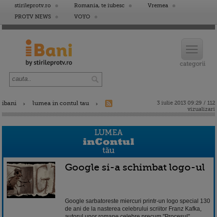
stirileprotv.ro
Romania, te iubesc
Vremea
PROTV NEWS
VOYO
ibani
lumea in contul tau
3 iulie 2013 09:29 / 112
vizualizari
Google si-a schimbat logo-ul
Google sarbatoreste miercuri printr-un logo special 130
de ani de la nasterea celebrului scriitor Franz Kafka,
autorul unor romane celebre precum "Procesul",