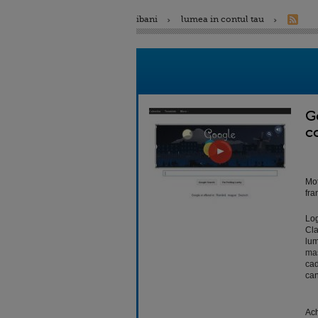
ibani
lumea in contul tau
G
c
Mot
fra
Log
Cla
lum
mas
cad
can
Ach