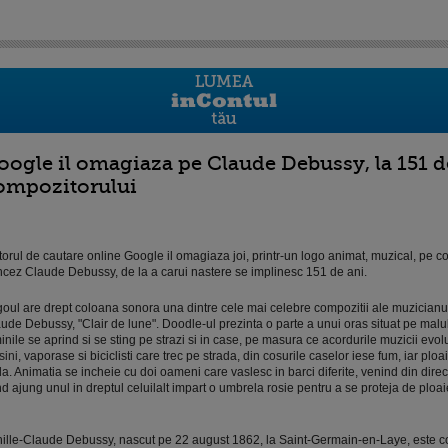
oogle il omagiaza pe Claude Debussy, la 151 de
ompozitorului
orul de cautare online Google il omagiaza joi, printr-un logo animat, muzical, pe c
ncez Claude Debussy, de la a carui nastere se implinesc 151 de ani.
oul are drept coloana sonora una dintre cele mai celebre compozitii ale muzicianu
ude Debussy, "Clair de lune". Doodle-ul prezinta o parte a unui oras situat pe malul
inile se aprind si se sting pe strazi si in case, pe masura ce acordurile muzicii evo
ini
, vaporase si biciclisti care trec pe strada, din cosurile caselor iese fum, iar plo
a. Animatia se incheie cu doi oameni care vaslesc in barci diferite, venind din direct
d ajung unul in dreptul celuilalt impart o umbrela rosie pentru a se proteja de ploai
ille-Claude Debussy, nascut pe 22 august 1862, la Saint-Germain-en-Laye, este c