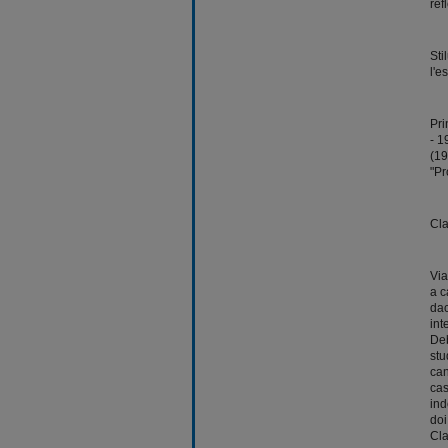
ref
Sti
l'e
Pri
- 1
(19
"Pr
Cla
Via
a c
dac
int
Deb
stu
can
cas
ind
doi
Cla