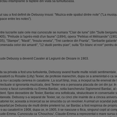
lectau intamplarile si faptele din viata sa tumultuoasa.
lul sau a fost definit de Debussy insusi: "Muzica este spatiul dintre note" ("La musiq
space entre les notes").
ntre lucrarile sale cele mai cunoscute se numara "Clair de lune" (din "Suite berga
905), "Prélude à l'après-midi d'un faune" (1894), opera "Pelléas et Mélisande" (1902
05), "Stampe", "Masti", "Insula vesela", "Trei cantece din Franta", "Serbarile galante"
omenada celor doi amanti", "12 studii pentru pian", suita "En blanc et noir" pentru d
ude Debussy a devenit Cavaler al Legiunii de Onoare in 1903.
ta sa privata a fost una turbulenta, Debussy avand foarte multe
relatii
sentimentale. 
asatorit cu Rosalie (Lilly) Texier, de profesie manechin, dupa ce a amenintat-o ca s
a nu-i accepta cererea in casatorie. La scurt timp, insa, a inceput sa fie enervat de l
electuale si ignoranta muzicala, desi Texier era o persoana placuta de cei din jur. I
ussy a facut cunostinta cu Emma Bardac, sotia bancherului Sigismond Bardac, al car
dent. Spre deosebire de Texier, Bardac era sofisticata, stralucitoare in conversatie 
tareata. Debussy s-a separat de Texier, iar, cu cinci zile inainte de a cincea aniver
atoriei lor, aceasta a incercat sa se sinucida cu un revolver. A urmat un scandal publ
epartat pe Debussy de multi dintre prietenii lui, iar Bardac a fost respinsa de propria
 s-au casatorit in 1908, dupa ce, in 1905, li se nascuse o fiica, singurul copil al com
ude-Emma. Cunoscuta ca 'Chouchou', Claude-Emma a reprezentat o mare sursa de