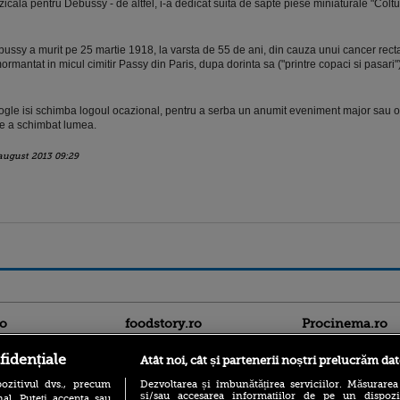
icala pentru Debussy - de altfel, i-a dedicat suita de sapte piese miniaturale "Coltul
ussy a murit pe 25 martie 1918, la varsta de 55 de ani, din cauza unui cancer rectal
ormantat in micul cimitir Passy din Paris, dupa dorinta sa ("printre copaci si pasari")
gle isi schimba logoul ocazional, pentru a serba un anumit eveniment major sau o
e a schimbat lumea.
august 2013 09:29
ro
foodstory.ro
Procinema.ro
fidențiale
Atât noi, cât și partenerii noștri prelucrăm dat
ozitivul dvs., precum
Dezvoltarea și îmbunătățirea serviciilor. Măsurarea
și/sau accesarea informațiilor de pe un dispoziti
al. Puteți accepta sau