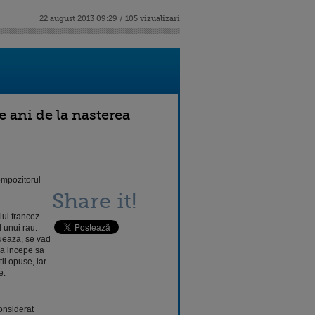
22 august 2013 09:29 / 105 vizualizari
 ani de la nasterea
ompozitorul
Share it!
lui francez
 unui rau:
lueaza, se vad
aia incepe sa
ii opuse, iar
e.
onsiderat