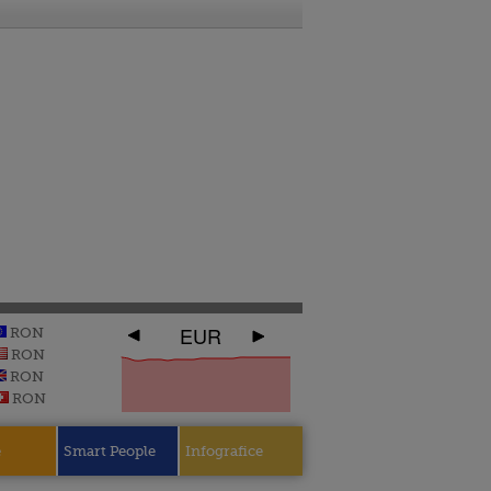
EUR
RON
RON
RON
RON
e
Smart People
Infografice