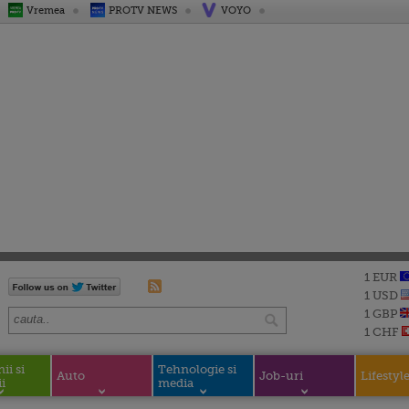
Vremea
PROTV NEWS
VOYO
1 EUR
1 USD
1 GBP
1 CHF
i si
Tehnologie si
Auto
Job-uri
Lifestyl
i
media