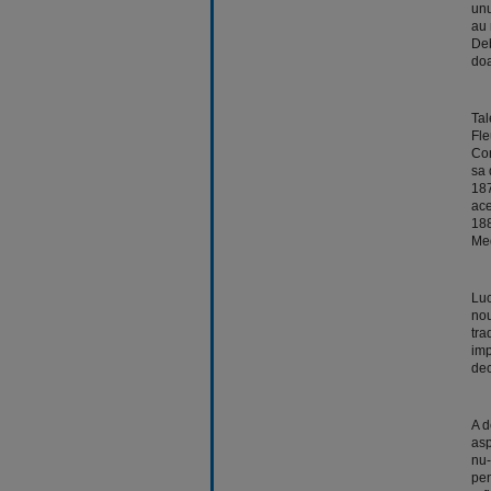
unu
au 
Deb
doa
Tal
Fle
Con
sa 
187
ace
188
Med
Luc
nou
tra
imp
dec
A d
asp
nu-
pen