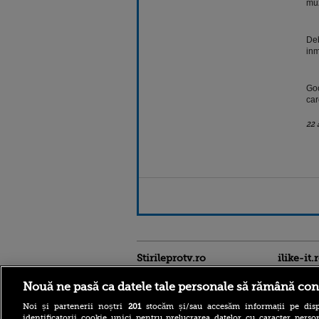
muz
Deb
inm
Goo
car
22 
Stirileprotv.ro
ilike-it.
Nouă ne pasă ca datele tale personale să rămână con
Noi și partenerii noștri
201
stocăm și/sau accesăm informații pe disp
identificatorii cookie unici pentru prelucrarea datelor cu caracter person