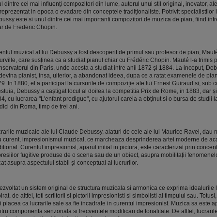
l dintre cei mai influenți compozitori din lume, autorul unui stil original, inovator, ale
reprezentat in epoca o evadare din conceptele tradiționaliste. Potrivit specialistilor
ussy este si unul dintre cei mai importanti compozitori de muzica de pian, fiind int
r de Frederic Chopin.
entul muzical al lui Debussy a fost descoperit de primul sau profesor de pian, Maut
urville, care susținea ca a studiat pianul chiar cu Frédéric Chopin. Mauté l-a trimis
servatorul din Paris, unde acesta a studiat intre anii 1872 și 1884. La inceput, Deb
devina pianist, insa, ulterior, a abandonat ideea, dupa ce a ratat examenele de pia
9. In 1880, el a participat la cursurile de compoziție ale lui Ernest Guiraud si, sub
stuia, Debussy a caștigat locul al doilea la competitia Prix de Rome, in 1883, dar și 
4, cu lucrarea "L'enfant prodigue", cu ajutorul careia a obținut si o bursa de studii l
ici din Roma, timp de trei ani.
rarile muzicale ale lui Claude Debussy, alaturi de cele ale lui Maurice Ravel, dau 
 curent, impresionismul muzical, ce marcheaza desprinderea artei moderne de a
dițional. Curentul impresionist, aparut initial in pictura, este caracterizat prin conce
resiilor fugitive produse de o scena sau de un obiect, asupra mobilitații fenomenelo
at asupra aspectului stabil și conceptual al lucrurilor.
ezvoltat un sistem original de structura muzicala si armonica ce exprima idealurile 
irat, de altfel, toti scriitorii si pictorii impresionisti si simbolisti ai timpului sau. Totus
i placea ca lucrarile sale sa fie incadrate in curentul impresionist. Muzica sa este a
tru componenta senzoriala si frecventele modificari de tonalitate. De altfel, lucrari