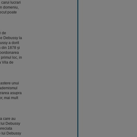
 carui lucrari
 in domeniu,
recut poate
é de
 pe Debussy la
ussy a dorit
n din 1878 și
 coordonarea
primul loc, in
a Vila de
nastere unui
cademismul
ntrarea asupra
r, mai mult
la care au
i, lui Debussy
preciata
le lui Debussy