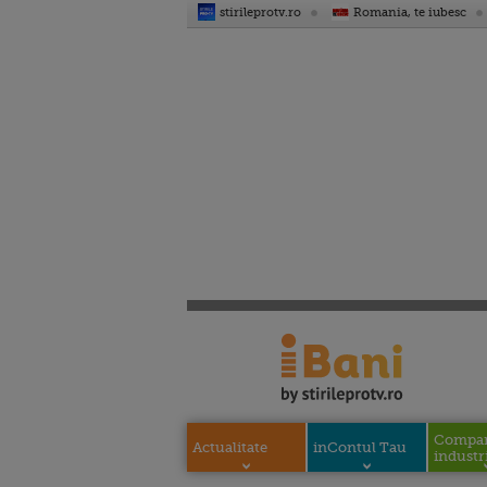
stirileprotv.ro
Romania, te iubesc
Compani
Actualitate
inContul Tau
industri