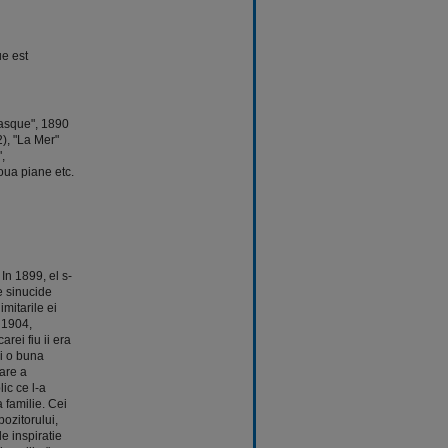
ue est
masque", 1890
), "La Mer"
,
oua piane etc.
In 1899, el s-
e sinucide
imitarile ei
n 1904,
ei fiu ii era
si o buna
sare a
ic ce l-a
 familie. Cei
pozitorului,
 inspiratie