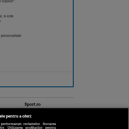
 copiilor".
, si este
.
 personalitate
Sport.ro
ele pentru a oferi:
 performanței reclamelor. Stocarea
v. Utilizarea profilurilor pentru