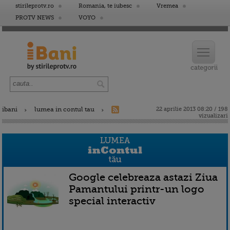
stirileprotv.ro
Romania, te iubesc
Vremea
PROTV NEWS
VOYO
ibani
lumea in contul tau
22 aprilie 2013 08:20 / 198
vizualizari
Google celebreaza astazi Ziua
Pamantului printr-un logo
special interactiv