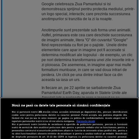
Google celebreaza Ziua Pamantului si isi
demonstreaza sprijinul pentru protectia mediului, printr-
un logo special, interactiv, care prezinta succesiunea
anotimpurilor si tranzitia de la zi la noapte.
Anotimpurile sunt prezentate sub forma unei animatii.
Astfel, primavara este cea care deschide succesiunea
de imagini animate, litera "G" din cuvantul "Google"
fiind reprezentata cu flori pe o pajiste. Unele dintre
elementele care apar in imagine pot fi accesate si
determina modificari ale logoului - de exemplu, un clic
pe nori determina transformarea unei zile insorite intr-o
zi ploioasa. De asemenea, in imagine apar mai multe
formatiuni muntoase, in care se vad doua intrari de
pestera. Un click pe una dintre intrari face ca din
aceasta sa iasa un urs.
In fiecare an, pe 22 aprilie se sarbatoreste Ziua
Pamantului/ Earth Day, aparuta in Statele Unite ale
Americii intr-o perioada in care a inceput sa se
vorbeasca din ce in ce mai des despre mediul
Nouă ne pasă ca datele tale personale să rămână confidențiale
inconjurator. Ziua Pamantului a fost proclamata de
senatorul american Gaylord Nelson in anul 1970, cu
Noi și partenerii noștri
201
stocăm și/sau accesăm informații pe dispozitivul dvs., precum identificatorii
cookie unici pentru prelucrarea datelor cu caracter personal. Puteți accepta sau gestiona alegerile dvs.
scopul de a trezi interesul clasei politice fata de mediu,
făcând clic mai jos sau în orice moment, pe pagina cu politica de confidențialitate. Aceste alegeri vor fi
raportate partenerilor noștri și nu vă vor afecta navigarea.
Mai multe detalii
un subiect ignorat. Dupa doua decenii, in anul 1990,
Noi si partenerii nostri (retelele de socializare si agentiile de publicitate partenere, precum si furnizorii
peste 200 milioane de persoane din 141 de tari au
nostri de servicii de date analitice) prelucram date pentru a permite website-ului sa functioneze, pentru a
personaliza continutul si anunturile publicitare afisate in functie de interesele si/sau profilul dvs., pentru a
transformat Ziua Pamantului intr-o manifestare de
va oferi functionalitati aferente retelelor de socializare si pentru a analiza traficul pe website. Beneficiati
amploare in istoria omenirii, prin alaturarea lor in
de drepturile prevazute de art. 15-22 din GDPR in legatura cu prelucrarea datelor cu caracter personal.