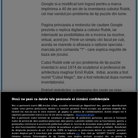
Google si-a modificat luni logoul pentru a marca
implinirea a 40 de ani de la inventarea cubului Rubik,
cel mai vandut joc-problema de tip puzzle din lume.
Pagina principala a motorului de cautare Google
prezinta o replica digitala a cubului Rubik, iar
internautii au posibilitatea de a incerca sa rezolve,
virtual, acest joc. Printr-un simplu clic facut pe cub,
acesta se mareste si afiseaza o optiune speciala -
marcata prin comanda "?" - care explica regulile de
baza ale jocului.
Cubul Rubik este un joc-problema de tip puzzle
inventat in anul 1974 de sculptorul si profesorul de
arhitectura maghiar Ernő Rubik. Initial, acesta a fost
numit "Cubul Magic", dar a fost rebotezat dupa numele
inventatorului.
Potrivit statisticilor, o persoana din sapte pe plan
mondial a primit in dar sau a cumparat un cub Rubik, o
Nouă ne pasă ca datele tale personale să rămână confidențiale
jucarie care stimuleaza imaginatia, memoria si
capacitatea de sinteza.
Noi și partenerii noștri
201
stocăm și/sau accesăm informații pe dispozitivul dvs., precum identificatorii
cookie unici pentru prelucrarea datelor cu caracter personal. Puteți accepta sau gestiona alegerile dvs.
făcând clic mai jos sau în orice moment, pe pagina cu politica de confidențialitate. Aceste alegeri vor fi
Peste 350 de milioane de cuburi Rubik au fost vandute
raportate partenerilor noștri și nu vă vor afecta navigarea.
Mai multe detalii
pe plan mondial.
Noi si partenerii nostri (retelele de socializare si agentiile de publicitate partenere, precum si furnizorii
nostri de servicii de date analitice) prelucram date pentru a permite website-ului sa functioneze, pentru a
personaliza continutul si anunturile publicitare afisate in functie de interesele si/sau profilul dvs., pentru a
Google isi modifica ocazional logo-ul pentru a marca
va oferi functionalitati aferente retelelor de socializare si pentru a analiza traficul pe website. Beneficiati
diferite evenimente speciale si pentru a omagia
de drepturile prevazute de art. 15-22 din GDPR in legatura cu prelucrarea datelor cu caracter personal.
Aceste drepturi pot fi exercitate prin modalitatea indicata
aici
. Prin click pe “ACCEPT TOATE”, acceptati
personalitati ale culturii universale.
folosirea tuturor Tehnologiilor de tip Cookie, care implica inclusiv acceptul dvs. cu privire la