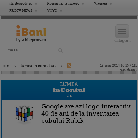
stirileprotv.ro
Romania, te iubesc
Vremea
PROTV NEWS
VOYO
ibani
lumea in contul tau
19 mai 2014 10:15 / 111
vizualizari
Google are azi logo interactiv.
40 de ani de la inventarea
cubului Rubik