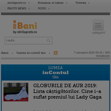
stirileprotv.ro
Romania, te iubesc
Vremea
PROTV NEWS
VOYO
ibani
lumea in contul tau
7 ianuarie 2019 09:15 / 209
vizualizari
GLOBURILE DE AUR 2019:
Lista câștigătorilor. Cine i-a
suflat premiul lui Lady Gaga