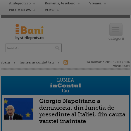
stirileprotv.ro
Romania, te iubesc
Vremea
PROTV NEWS
VOYO
ibani
lumea in contul tau
14 ianuarie 2015 12:03 / 104
vizualizari
Giorgio Napolitano a
demisionat din functia de
presedinte al Italiei, din cauza
varstei inaintate