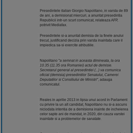
Presedintele italian Giorgio Napolitano, in varsta de 89
de ani, a demisionat miercuri, a anuntat presedintia
Republicii intr-un scurt comunicat, relateaza AFP,
potrivit Mediafax.
Presedintele si-a anuntat demisia de la finele anului
trecut, justificand decizia prin varsta inaintata care il
impiedica sa-si exercite atributiile.
Napolitano "
a semnat in aceasta dimineata, la ora
10.35 (11.35 ora Romaniei) actul de demisie.
Secretarul general al presedintiei (...) va comunica
oficial (demisia) presedintilor Senatului, Camerei
Deputatilor si Consiliului de Ministri"
, adauga
comunicatul.
Reales in aprilie 2013 in lipsa unui acord in Parlament
cu privire la un alt candidat, Napolitano nu si-a ascuns
niciodata intentia de a demisiona inainte de incheierea
celor sapte ani de mandat, in 2020, din cauza varstei
inaintate si a problemelor de sanatate.