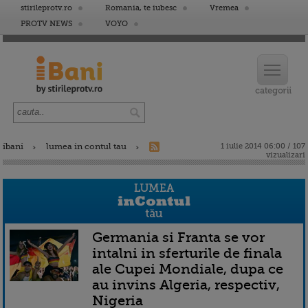
stirileprotv.ro
Romania, te iubesc
Vremea
PROTV NEWS
VOYO
ibani
lumea in contul tau
1 iulie 2014 06:00 / 107
vizualizari
Germania si Franta se vor
intalni in sferturile de finala
ale Cupei Mondiale, dupa ce
au invins Algeria, respectiv,
Nigeria