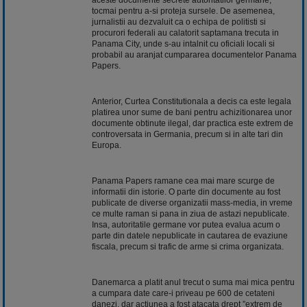
tocmai pentru a-si proteja sursele. De asemenea,
jurnalistii au dezvaluit ca o echipa de politisti si
procurori federali au calatorit saptamana trecuta in
Panama City, unde s-au intalnit cu oficiali locali si
probabil au aranjat cumpararea documentelor Panama
Papers.
Anterior, Curtea Constitutionala a decis ca este legala
platirea unor sume de bani pentru achizitionarea unor
documente obtinute ilegal, dar practica este extrem de
controversata in Germania, precum si in alte tari din
Europa.
Panama Papers ramane cea mai mare scurge de
informatii din istorie. O parte din documente au fost
publicate de diverse organizatii mass-media, in vreme
ce multe raman si pana in ziua de astazi nepublicate.
Insa, autoritatile germane vor putea evalua acum o
parte din datele nepublicate in cautarea de evaziune
fiscala, precum si trafic de arme si crima organizata.
Danemarca a platit anul trecut o suma mai mica pentru
a cumpara date care-i priveau pe 600 de cetateni
danezi, dar actiunea a fost atacata drept ”extrem de