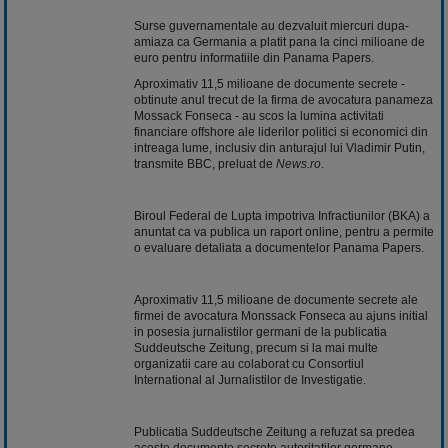
Surse guvernamentale au dezvaluit miercuri dupa-
amiaza ca Germania a platit pana la cinci milioane de
euro pentru informatiile din Panama Papers.
Aproximativ 11,5 milioane de documente secrete -
obtinute anul trecut de la firma de avocatura panameza
Mossack Fonseca - au scos la lumina activitati
financiare offshore ale liderilor politici si economici din
intreaga lume, inclusiv din anturajul lui Vladimir Putin,
transmite BBC, preluat de
News.ro
.
Biroul Federal de Lupta impotriva Infractiunilor (BKA) a
anuntat ca va publica un raport online, pentru a permite
o evaluare detaliata a documentelor Panama Papers.
Aproximativ 11,5 milioane de documente secrete ale
firmei de avocatura Monssack Fonseca au ajuns initial
in posesia jurnalistilor germani de la publicatia
Suddeutsche Zeitung, precum si la mai multe
organizatii care au colaborat cu Consortiul
International al Jurnalistilor de Investigatie.
Publicatia Suddeutsche Zeitung a refuzat sa predea
aceste documente secrete autoritatilor germane,