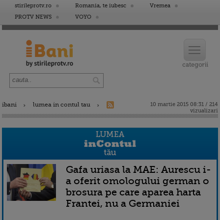
stirileprotv.ro
Romania, te iubesc
Vremea
PROTV NEWS
VOYO
ibani
lumea in contul tau
10 martie 2015 08:31 / 214
vizualizari
Gafa uriasa la MAE: Aurescu i-
a oferit omologului german o
brosura pe care aparea harta
Frantei, nu a Germaniei