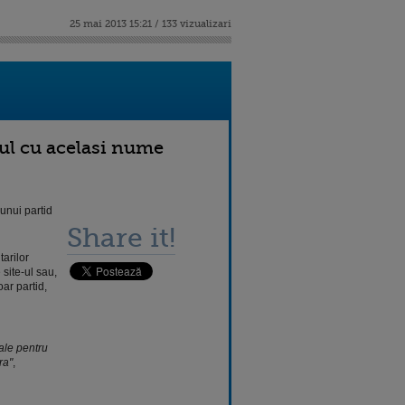
25 mai 2013 15:21 / 133 vizualizari
dul cu acelasi nume
unui partid
Share it!
tarilor
site-ul sau,
ar partid,
ale pentru
ra"
,