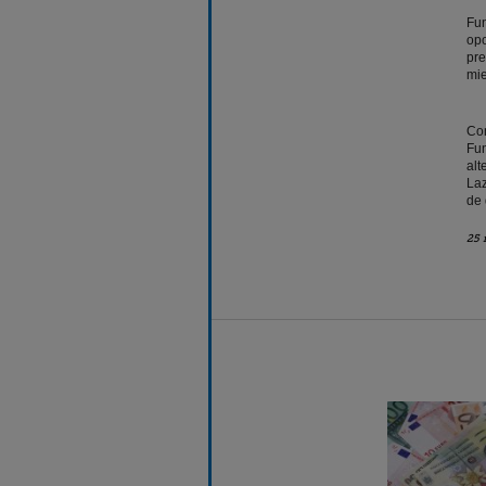
Fun
opo
pre
mie
Con
Fun
alt
Laz
de 
25 