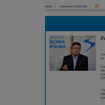
ibani
lumea in contul tau
F
Fun
de 
Con
me
s-a
11%
"Ca
inf
pre