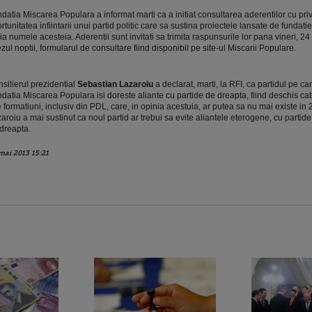
datia Miscarea Populara a informat marti ca a initiat consultarea aderentilor cu priv
rtunitatea infiintarii unui partid politic care sa sustina proiectele lansate de fundatie
ia numele acesteia. Aderentii sunt invitati sa trimita raspunsurile lor pana vineri, 24 
zul noptii, formularul de consultare fiind disponibil pe site-ul Miscarii Populare.
silierul prezidential
Sebastian Lazaroiu
a declarat, marti, la RFI, ca partidul pe care
datia Miscarea Populara isi doreste aliante cu partide de dreapta, fiind deschis ca
e formatiuni, inclusiv din PDL, care, in opinia acestuia, ar putea sa nu mai existe in 
aroiu a mai sustinut ca noul partid ar trebui sa evite aliantele eterogene, cu partid
dreapta.
mai 2013 15:21