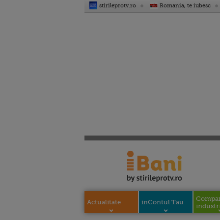
stirileprotv.ro
Romania, te iubesc
Compani
Actualitate
inContul Tau
industri