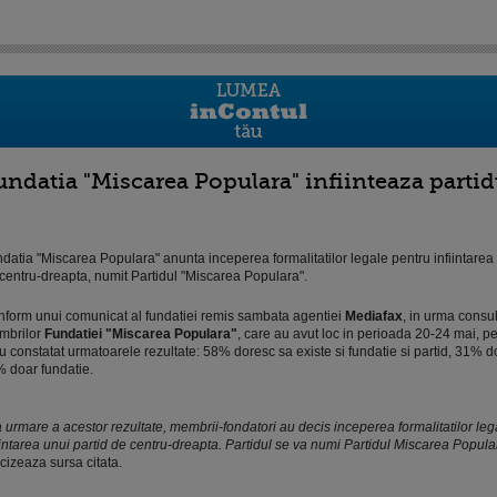
undatia "Miscarea Populara" infiinteaza parti
datia "Miscarea Populara" anunta inceperea formalitatilor legale pentru infiintarea 
centru-dreapta, numit Partidul "Miscarea Populara".
form unui comunicat al fundatiei remis sambata agentiei
Mediafax
, in urma consul
mbrilor
Fundatiei "Miscarea Populara"
, care au avut loc in perioada 20-24 mai, pe 
u constatat urmatoarele rezultate: 58% doresc sa existe si fundatie si partid, 31% do
 doar fundatie.
 urmare a acestor rezultate, membrii-fondatori au decis inceperea formalitatilor leg
iintarea unui partid de centru-dreapta. Partidul se va numi Partidul Miscarea Popula
cizeaza sursa citata.