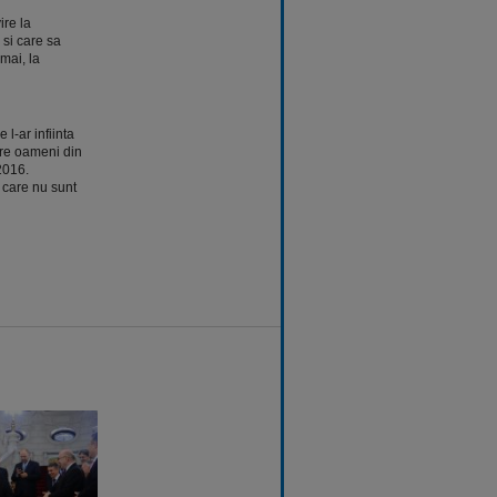
ire la
 si care sa
mai, la
 l-ar infiinta
tre oameni din
2016.
e care nu sunt