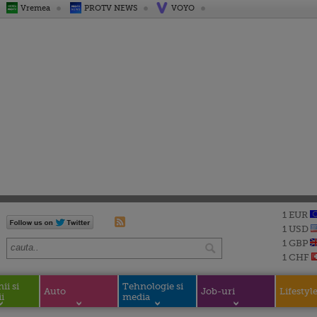
Vremea
PROTV NEWS
VOYO
1 EUR
1 USD
1 GBP
1 CHF
i si
Tehnologie si
Auto
Job-uri
Lifestyl
i
media