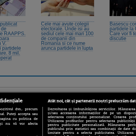
publicat
Cele mai avute colegii
Basescu con
0 de
electorale. Unde isi au
partidele la
atre RAAPPS.
sediul cele mai mari 100
Care vor fi 
ioara
de companii din
discutie
 V.
Romania si ce nume
 partidele
arunca partidele in lupta
re. 8 mil.
uperat
ro
foodstory.ro
Procinema.ro
fidențiale
Atât noi, cât și partenerii noștri prelucrăm dat
ozitivul dvs., precum
Dezvoltarea și îmbunătățirea serviciilor. Măsurarea
și/sau accesarea informațiilor de pe un dispoziti
al. Puteți accepta sau
selectarea conținutului personalizat. Crearea prof
pagina cu politica de
Utilizarea profilurilor pentru selectarea publicității
i și nu vă vor afecta
pentru publicitate personalizată. Măsurarea perfo
publicului prin statistici sau combinații de date di
limitate pentru a selecta publicitatea. Utilizarea