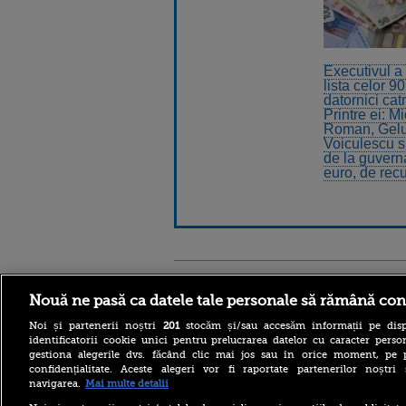
Executivul a 
lista celor 9
datornici c
Printre ei: M
Roman, Gelu
Voiculescu si
de la guverna
euro, de rec
Stirileprotv.ro
ilike-it.
Nouă ne pasă ca datele tale personale să rămână con
Noi și partenerii noștri
201
stocăm și/sau accesăm informații pe disp
identificatorii cookie unici pentru prelucrarea datelor cu caracter person
gestiona alegerile dvs. făcând clic mai jos sau în orice moment, pe 
confidențialitate. Aceste alegeri vor fi raportate partenerilor noștr
navigarea.
Mai multe detalii
Reacția MAE după ce o