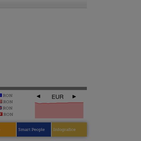
EUR
RON
RON
RON
RON
e
Smart People
Infografice