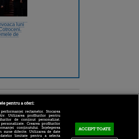
voaca luni
 Cotroceni.
temele de
Sport.ro
ele pentru a oferi:
 performanței reclamelor. Stocarea
v. Utilizarea profilurilor pentru
ilurilor de conținut personalizat.
 personalizate. Crearea profilurilor
rmanței conținutului. Înțelegerea
ACCEPT TOATE
n surse diferite. Utilizarea de date
 datelor limitate pentru a selecta