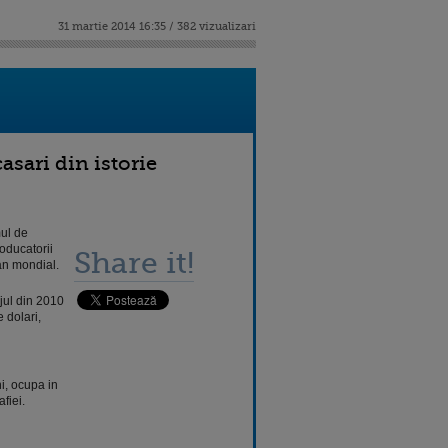
31 martie 2014 16:35 / 382 vizualizari
asari din istorie
mul de
oducatorii
Share it!
lan mondial.
jul din 2010
 dolari,
i, ocupa in
fiei.