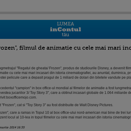
rozen", filmul de animatie cu cele mai mari inc
gmetrajul "Regatul de gheata/ Frozen", produs de studiourile Disney, a devenit fil
matie cu cele mai mari incasari din istoria cinematografiei, au anuntat, duminica, pr
stei pelicule care a depasit pragul de 1 miliard de dolari din biletele vandute pe p
cedentul "campion" in box office-ul mondial al filmelor de animatie a fost lungmetra
vestea jucariilor 3/ Toy Story 3", care a obtinut incasari globale de 1.064 miliarde de
rivit boxofficemojo.com.
t "Frozen", cat si "Toy Story 3" au fost distribuite de Walt Disney Pictures.
ozen", care a ramas in Topul 10 al box office-ului nord-american mai bine de trei lun
zent locul al 10-lea in topul filmelor cu cele mai mari incasari din istoria cinematogra
martie 2014 16:35