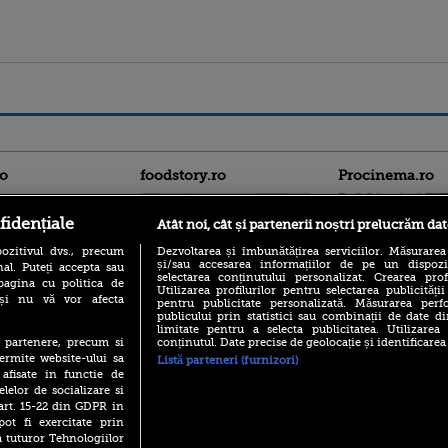
ro
foodstory.ro
Procinema.ro
fidențiale
Atât noi, cât și partenerii noștri prelucrăm dat
ozitivul dvs., precum
Dezvoltarea și îmbunătățirea serviciilor. Măsurarea
și/sau accesarea informațiilor de pe un dispoziti
al. Puteți accepta sau
selectarea conținutului personalizat. Crearea prof
pagina cu politica de
Utilizarea profilurilor pentru selectarea publicității
i și nu vă vor afecta
pentru publicitate personalizată. Măsurarea perfo
publicului prin statistici sau combinații de date di
(P) Descoperă Lumea
Nikolaj Coster-Wa
limitate pentru a selecta publicitatea. Utilizarea
Evenimentelor din România
Urzeala Tronurilor
conținutul. Date precise de geolocație și identificarea
te partenere, precum si
cu Transilvania Events!
Annabelle Wallis,
ermite website-ului sa
Listă parteneri (furnizori)
lui Sebastian Stan,
(P) Raku, gaming intens și o
 afisate in functie de
prinși într-o curs
pauză binemeritată cu...
elelor de socializare si
pizza Guseppe
 art. 15-22 din GDPR in
Emoții intense pe
Sebastian Stan! Iub
pot fi exercitate prin
(P) Poți folosi bonurile de
Annabelle, l-a făcu
a tuturor Tehnologiilor
masă pentru a comanda