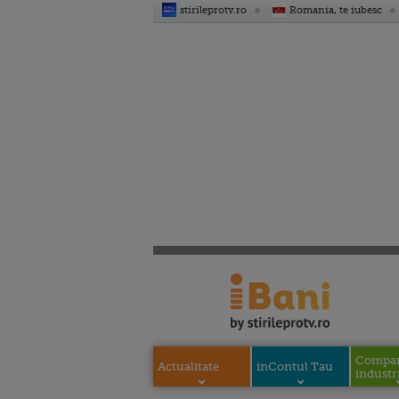
stirileprotv.ro
Romania, te iubesc
Compani
Actualitate
inContul Tau
industri