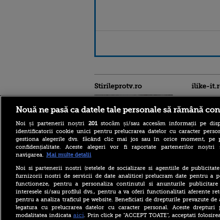
Stirileprotv.ro
ilike-it.
Nouă ne pasă ca datele tale personale să rămână con
Noi și partenerii noștri
201
stocăm și/sau accesăm informații pe disp
identificatorii cookie unici pentru prelucrarea datelor cu caracter person
gestiona alegerile dvs. făcând clic mai jos sau în orice moment, pe 
confidențialitate. Aceste alegeri vor fi raportate partenerilor noștr
Intervenție dificilă în
navigarea.
Mai multe detalii
Bucegi. Doi alpiniști au
rămas blocați în peretele
Noi si partenerii nostri (retelele de socializare si agentiile de publicita
Văii Albe. Nu se poate
furnizorii nostri de servicii de date analitice) prelucram date pentru a p
interveni cu elicopterul
functioneze, pentru a personaliza continutul si anunturile publicitare
interesele si/sau profilul dvs., pentru a va oferi functionalitati aferente ret
Zelenski: Ucraina are un
pentru a analiza traficul pe website. Beneficiati de drepturile prevazute de
acord cu SUA pentru
furnizarea lunară de rachete
legatura cu prelucrarea datelor cu caracter personal. Aceste drepturi 
Patriot, dar acestea nu sunt
aici
modalitatea indicata
. Prin click pe “ACCEPT TOATE”, acceptati folosire