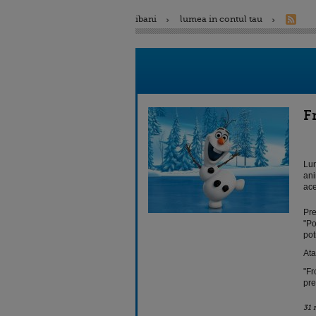
ibani
lumea in contul tau
F
Lun
ani
ace
Pre
"Po
pot
Ata
"Fr
pre
31 