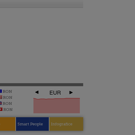
EUR
RON
RON
RON
RON
e
Smart People
Infografice