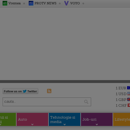
Vremea
PROTV NEWS
VOYO
1 EUR
1 USD
1 GBP
1 CHF
i si
Tehnologie si
Auto
Job-uri
Lifestyl
i
media