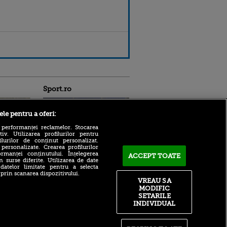
Sport.ro
ele pentru a oferi:
 performanței reclamelor. Stocarea
v. Utilizarea profilurilor pentru
ilurilor de conținut personalizat.
 personalizate. Crearea profilurilor
ACUM: Ipswich - Rayo
rmanței conținutului. Înțelegerea
ACCEPT TOATE
Vallecano 3-0, pe VOYO
n surse diferite. Utilizarea de date
ldau din
 datelor limitate pentru a selecta
Sport 1: greșeli în lanț la
 și
 prin scanarea dispozitivului.
echipa lui Andrei Rațiu!
 logodnica
VREAU SA
 sunt
FCSB, bătută acasă de CS
MODIFIC
ă criminală
Dinamo și de fostul ei
SETARILE
atacant! Cât s-a încheiat
INDIVIDUAL
ntru
meciul jucat pe Baza Arcom
ita lui,
t tată!
Ioan Becali a șters pe jos cu