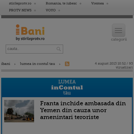
stirileprotv.ro
Romania, te iubesc
Vremea
PROTV NEWS
VOYO
ibani
lumea in contul tau
4 august 2013 10:52 / 93
vizualizari
Franta inchide ambasada din
Yemen din cauza unor
amenintari teroriste