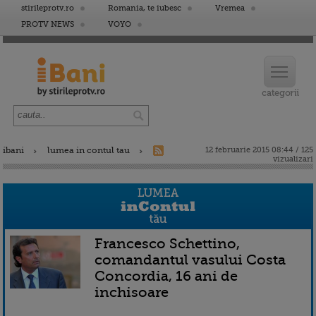
stirileprotv.ro
Romania, te iubesc
Vremea
PROTV NEWS
VOYO
ibani
lumea in contul tau
12 februarie 2015 08:44 / 125
vizualizari
Francesco Schettino,
comandantul vasului Costa
Concordia, 16 ani de
inchisoare