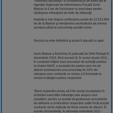
Tribunalul Bucureşti l-a condamnat joi pe fostul şef al
Agenţiei Naţionale de Administrare Fiscală Sorin
Blejnar la 6 ani de închisoare cu executare pentru
săvârşirea infracţiunii de trafic de influenţă.
Instanţa a mai dispus confiscarea sumei de 12.513.894
lei de la Blejnar şi menţinerea sechestrului pe averea
acestuia până la concurenţa acestei sume.
Decizia nu este definitivă şi poate fi atacată cu apel.
Sorin Blejnar a fost trimis în judecată de DNA Ploieşti în
decembrie 2016, fiind acuzat că, în cursul anului 2011,
în contextul iniţierii unor proceduri de achiziţii publice
la nivelul ANAF, a acceptat din partea unui om de
afaceri promisiunea unui procentaj de 20% din
valoarea unor contracte ce urmau a fi încheiate la
nivelul instituţiei publice respective.
"Banii respectivi urmau să îi fie remişi inculpatului în
schimbul exercitării influenţei sale asupra unui
subaltern, pentru ca acesta să gestioneze procedurile
de atribuire a contractelor respective astfel încât aceste
contracte să fie obţinute de firma omului de afaceri. În
aceste circumstanţe, în perioada noiembrie 2011 -