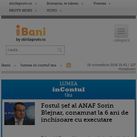
stirileprotv.ro
Romania, te iubesc
Vremea
PROTV NEWS
VOYO
ibani
lumea in contul tau
18 octombrie 2018 15:42 / 227
vizualizari
Fostul șef al ANAF Sorin
Blejnar, conamnat la 6 ani de
inchisoare cu executare