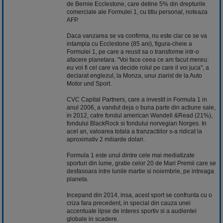
de Bernie Ecclestone, care detine 5% din drepturile
comerciale ale Formulei 1, cu titlu personal, noteaza
AFP.
Daca vanzarea se va confirma, nu este clar ce se va
intampla cu Ecclestone (85 ani), figura-cheie a
Formulei 1, pe care a reusit sa o transforme intr-o
afacere planetara. "Voi face ceea ce am facut mereu:
eu voi fi cel care va decide rolul pe care il voi juca", a
declarat englezul, la Monza, unui ziarist de la Auto
Motor und Sport.
CVC Capital Partners, care a investit in Formula 1 in
anul 2006, a vandut deja o buna parte din actiune sale,
in 2012, catre fondul american Wandell &Read (21%),
fondului BlackRock si fondului norvegian Norges. In
acel an, valoarea totala a tranzactiilor s-a ridicat la
aproximativ 2 miliarde dolari.
Formula 1 este unul dintre cele mai mediatizate
sporturi din lume, gratie celor 20 de Mari Premii care se
desfasoara intre lunile martie si noiembrie, pe intreaga
planeta.
Incepand din 2014, insa, acest sport se confrunta cu o
criza fara precedent, in special din cauza unei
accentuate lipse de interes sportiv si a audientei
globale in scadere.