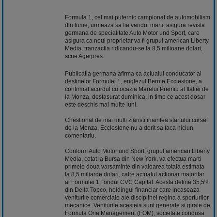
Formula 1, cel mai puternic campionat de automobilism
din lume, urmeaza sa fie vandut marti, asigura revista
germana de specialitate Auto Motor und Sport, care
asigura ca noul proprietar va fi grupul american Liberty
Media, tranzactia ridicandu-se la 8,5 milioane dolari,
scrie Agerpres.
Publicatia germana afirma ca actualul conducator al
destinelor Formulei 1, englezul Bernie Ecclestone, a
confirmat acordul cu ocazia Marelui Premiu al Italiei de
la Monza, desfasurat duminica, in timp ce acest dosar
este deschis mai multe luni.
Chestionat de mai multi ziaristi inaintea startului cursei
de la Monza, Ecclestone nu a dorit sa faca niciun
comentariu.
Conform Auto Motor und Sport, grupul american Liberty
Media, cotat la Bursa din New York, va efectua marti
primele doua varsaminte din valoarea totala estimata
la 8,5 miliarde dolari, catre actualul actionar majoritar
al Formulei 1, fondul CVC Capital. Acesta detine 35,5%
din Delta Topco, holdingul financiar care incaseaza
veniturile comerciale ale disciplinei regina a sporturilor
mecanice. Veniturile acesteia sunt generate si girate de
Formula One Management (FOM), societate condusa