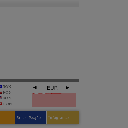
EUR
RON
RON
RON
RON
e
Smart People
Infografice