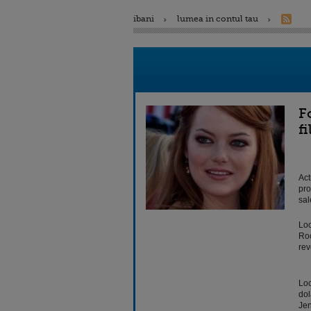
ibani
lumea in contul tau
F
f
Act
pro
sal
Loc
Roc
rev
Loc
dol
Jen