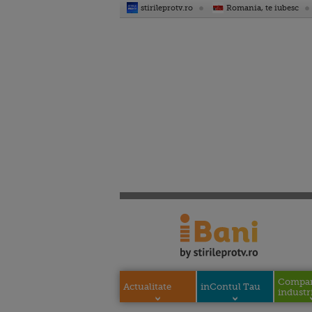
stirileprotv.ro
Romania, te iubesc
Compani
Actualitate
inContul Tau
industri