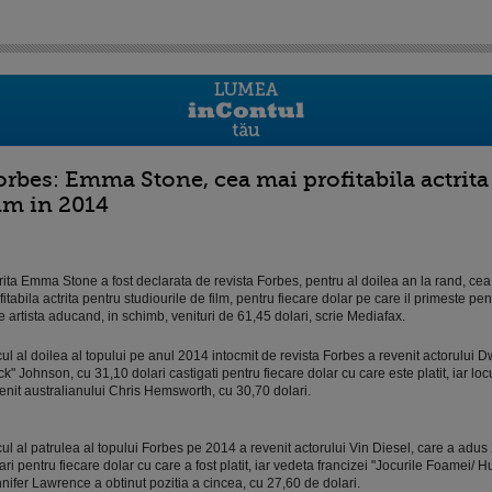
orbes: Emma Stone, cea mai profitabila actrita
ilm in 2014
rita Emma Stone a fost declarata de revista Forbes, pentru al doilea an la rand, ce
fitabila actrita pentru studiourile de film, pentru fiecare dolar pe care il primeste pent
e artista aducand, in schimb, venituri de 61,45 dolari, scrie Mediafax.
ul al doilea al topului pe anul 2014 intocmit de revista Forbes a revenit actorului
k" Johnson, cu 31,10 dolari castigati pentru fiecare dolar cu care este platit, iar locu
enit australianului Chris Hemsworth, cu 30,70 dolari.
ul al patrulea al topului Forbes pe 2014 a revenit actorului Vin Diesel, care a adus
ari pentru fiecare dolar cu care a fost platit, iar vedeta francizei "Jocurile Foamei
nifer Lawrence a obtinut pozitia a cincea, cu 27,60 de dolari.