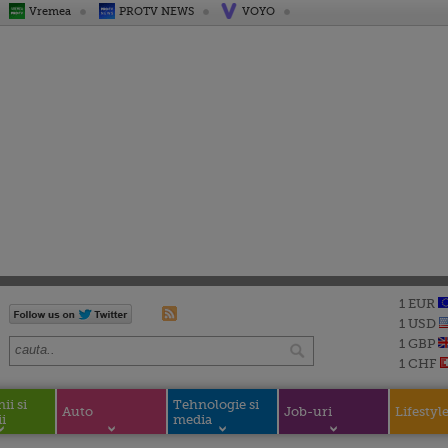
Vremea
PROTV NEWS
VOYO
1 EUR
1 USD
1 GBP
1 CHF
i si
Tehnologie si
Auto
Job-uri
Lifestyl
i
media