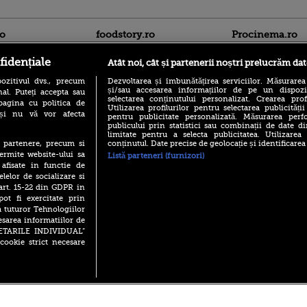
ro
foodstory.ro
Procinema.ro
fidențiale
Atât noi, cât și partenerii noștri prelucrăm dat
ozitivul dvs., precum
Dezvoltarea și îmbunătățirea serviciilor. Măsurarea
și/sau accesarea informațiilor de pe un dispoziti
al. Puteți accepta sau
selectarea conținutului personalizat. Crearea prof
pagina cu politica de
Utilizarea profilurilor pentru selectarea publicității
i și nu vă vor afecta
pentru publicitate personalizată. Măsurarea perfo
publicului prin statistici sau combinații de date di
(P) Descoperă Lumea
limitate pentru a selecta publicitatea. Utilizarea
Nikolaj Coster-Wa
Evenimentelor din România
conținutul. Date precise de geolocație și identificarea
te partenere, precum si
Urzeala Tronurilor
cu Transilvania Events!
ermite website-ului sa
Listă parteneri (furnizori)
Annabelle Wallis,
 afisate in functie de
lui Sebastian Stan,
(P) Raku, gaming intens și o
elelor de socializare si
prinși într-o curs
pauză binemeritată cu...
 art. 15-22 din GDPR in
pizza Guseppe
Emoții intense pe
pot fi exercitate prin
Sebastian Stan! Iub
(P) Poți folosi bonurile de
a tuturor Tehnologiilor
Annabelle, l-a făcu
masă pentru a comanda
esarea informatiilor de
mâncare acasă? Lista
Din 14 septembrie
SETARILE INDIVIDUAL”
aplicațiilor care le acceptă
Popescu revine în 
cookie strict necesare
principal la Pro T
 2026 PRO TV S.R.L |
Politica de Cookie
|
Politica Confidential