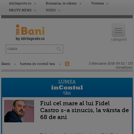
stirileprotv.ro
Romania, te iubesc
Vremea
PROTV NEWS
VOYO
ibani
lumea in contul tau
2 februarie 2018 09:52 / 133
vizualizari
Fiul cel mare al lui Fidel
Castro s-a sinucis, la vârsta de
68 de ani