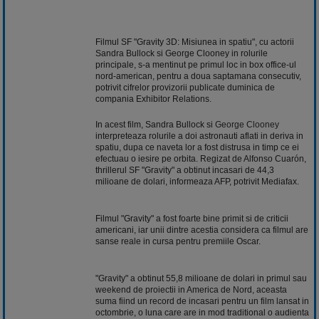
Filmul SF "Gravity 3D: Misiunea in spatiu", cu actorii
Sandra Bullock si George Clooney in rolurile
principale, s-a mentinut pe primul loc in box office-ul
nord-american, pentru a doua saptamana consecutiv,
potrivit cifrelor provizorii publicate duminica de
compania Exhibitor Relations.
In acest film, Sandra Bullock si
George Clooney
interpreteaza rolurile a doi astronauti aflati in deriva in
spatiu, dupa ce naveta lor a fost distrusa in timp ce ei
efectuau o iesire pe orbita. Regizat de Alfonso Cuarón,
thrillerul SF "Gravity" a obtinut incasari de 44,3
milioane de dolari, informeaza AFP, potrivit Mediafax.
Filmul "Gravity" a fost foarte bine primit si de criticii
americani, iar unii dintre acestia considera ca filmul are
sanse reale in cursa pentru premiile Oscar.
"Gravity" a obtinut 55,8 milioane de dolari in primul sau
weekend de proiectii in America de Nord, aceasta
suma fiind un record de incasari pentru un film lansat in
octombrie, o luna care are in mod traditional o audienta