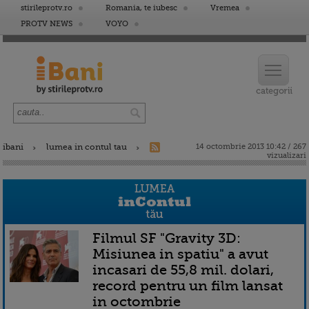
stirileprotv.ro
Romania, te iubesc
Vremea
PROTV NEWS
VOYO
ibani
lumea in contul tau
14 octombrie 2013 10:42 / 267
vizualizari
Filmul SF "Gravity 3D:
Misiunea in spatiu" a avut
incasari de 55,8 mil. dolari,
record pentru un film lansat
in octombrie