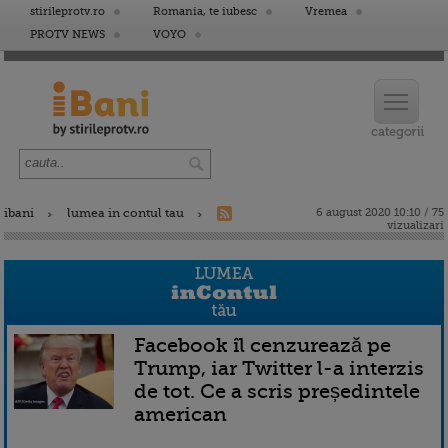
stirileprotv.ro
Romania, te iubesc
Vremea
PROTV NEWS
VOYO
ibani
lumea in contul tau
6 august 2020 10:10 / 75
vizualizari
Facebook îl cenzurează pe
Trump, iar Twitter l-a interzis
de tot. Ce a scris președintele
american