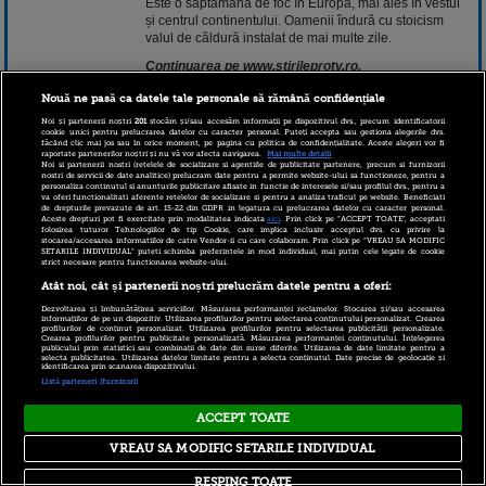
Este o săptămână de foc în Europa, mai ales în vestul
și centrul continentului. Oamenii îndură cu stoicism
valul de căldură instalat de mai multe zile.
Continuarea pe www.stirileprotv.ro.
Nouă ne pasă ca datele tale personale să rămână confidențiale
27 iunie 2019 09:18
Noi și partenerii noștri
201
stocăm și/sau accesăm informații pe dispozitivul dvs., precum identificatorii
cookie unici pentru prelucrarea datelor cu caracter personal. Puteți accepta sau gestiona alegerile dvs.
făcând clic mai jos sau în orice moment, pe pagina cu politica de confidențialitate. Aceste alegeri vor fi
raportate partenerilor noștri și nu vă vor afecta navigarea.
Mai multe detalii
Noi si partenerii nostri (retelele de socializare si agentiile de publicitate partenere, precum si furnizorii
nostri de servicii de date analitice) prelucram date pentru a permite website-ului sa functioneze, pentru a
personaliza continutul si anunturile publicitare afisate in functie de interesele si/sau profilul dvs., pentru a
va oferi functionalitati aferente retelelor de socializare si pentru a analiza traficul pe website. Beneficiati
de drepturile prevazute de art. 15-22 din GDPR in legatura cu prelucrarea datelor cu caracter personal.
Aceste drepturi pot fi exercitate prin modalitatea indicata
aici
. Prin click pe “ACCEPT TOATE”, acceptati
folosirea tuturor Tehnologiilor de tip Cookie, care implica inclusiv acceptul dvs. cu privire la
stocarea/accesarea informatiilor de catre Vendor-ii cu care colaboram. Prin click pe “VREAU SA MODIFIC
SETARILE INDIVIDUAL” puteti schimba preferintele in mod individual, mai putin cele legate de cookie
strict necesare pentru functionarea website-ului.
Copyright © 2026 PRO TV S.R.L |
Politica de Cookie
|
Atât noi, cât și partenerii noștri prelucrăm datele pentru a oferi:
Politica Confidentialitate
|
RSS
Dezvoltarea și îmbunătățirea serviciilor. Măsurarea performanței reclamelor. Stocarea și/sau accesarea
informațiilor de pe un dispozitiv. Utilizarea profilurilor pentru selectarea conținutului personalizat. Crearea
profilurilor de conținut personalizat. Utilizarea profilurilor pentru selectarea publicității personalizate.
Crearea profilurilor pentru publicitate personalizată. Măsurarea performanței conținutului. Înțelegerea
publicului prin statistici sau combinații de date din surse diferite. Utilizarea de date limitate pentru a
selecta publicitatea. Utilizarea datelor limitate pentru a selecta conținutul. Date precise de geolocație și
identificarea prin scanarea dispozitivului.
Listă parteneri (furnizori)
ACCEPT TOATE
VREAU SA MODIFIC SETARILE INDIVIDUAL
RESPING TOATE