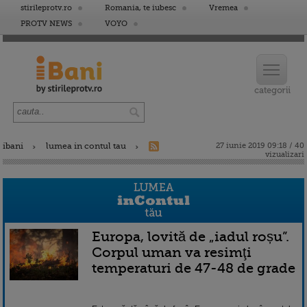
stirileprotv.ro
Romania, te iubesc
Vremea
PROTV NEWS
VOYO
ibani
lumea in contul tau
27 iunie 2019 09:18 / 40
vizualizari
Europa, lovită de „iadul roșu”.
Corpul uman va resimţi
temperaturi de 47-48 de grade