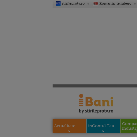
stirileprotv.ro
Romania, te iubesc
Compani
Actualitate
inContul Tau
industri