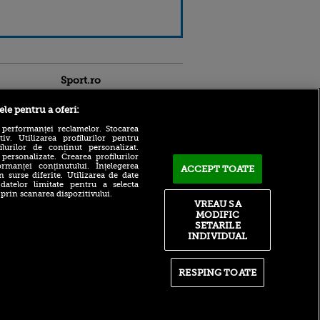
Sport.ro
ele pentru a oferi:
 performanței reclamelor. Stocarea
v. Utilizarea profilurilor pentru
ilurilor de conținut personalizat.
 personalizate. Crearea profilurilor
rmanței conținutului. Înțelegerea
ACCEPT TOATE
Adrian Mihalcea a
n surse diferite. Utilizarea de date
confirmat noul transfer la
 datelor limitate pentru a selecta
ldau din
UTA după remiza cu Rapid!
 prin scanarea dispozitivului.
 și
Anunțul făcut despre starea
VREAU SA
 logodnica
lui Alexi Pitu
MODIFIC
 sunt
SETARILE
ă criminală
După un flash-interviu
INDIVIDUAL
liniștit, Daniel Pancu a
ntru
EXPLODAT la conferință și
ita lui,
s-a luat la ceartă cu oamenii
t tată!
în sală: ”Gata, nu mai
RESPING TOATE
strigați”
, Adela
rol
Filip Stojilkovic, reacție
V
tranșantă după controversa
din meciul cu UTA: ”Arbitrul