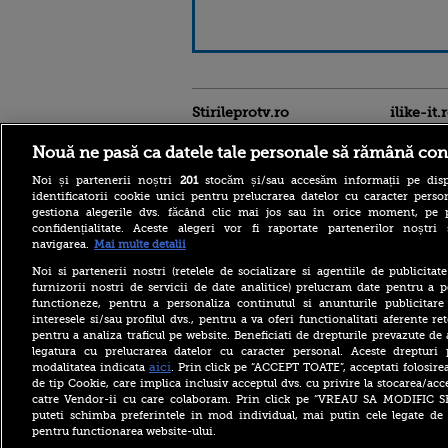
Stirileprotv.ro
ilike-it.
Nouă ne pasă ca datele tale personale să rămână con
Noi și partenerii noștri
201
stocăm și/sau accesăm informații pe disp
identificatorii cookie unici pentru prelucrarea datelor cu caracter person
gestiona alegerile dvs. făcând clic mai jos sau în orice moment, pe 
confidențialitate. Aceste alegeri vor fi raportate partenerilor noștr
navigarea.
Mai multe detalii
Descoperire senzațională
lângă Piramida Roșie: Un
Noi si partenerii nostri (retelele de socializare si agentiile de publicita
sistem hidraulic de 4.500
furnizorii nostri de servicii de date analitice) prelucram date pentru a p
ani ar conține secretul
construirii piramidelor
functioneze, pentru a personaliza continutul si anunturile publicitare
interesele si/sau profilul dvs., pentru a va oferi functionalitati aferente ret
Reacția Rusiei după ce o
pentru a analiza traficul pe website. Beneficiati de drepturile prevazute de
dronă explozivă a paralizat
legatura cu prelucrarea datelor cu caracter personal. Aceste drepturi 
aeroportul din Leipzig: „O
aici
modalitatea indicata
. Prin click pe “ACCEPT TOATE”, acceptati folosire
provocare complet
de tip Cookie, care implica inclusiv acceptul dvs. cu privire la stocarea/acc
fabricată”
catre Vendor-ii cu care colaboram. Prin click pe “VREAU SA MODIFIC 
Cea mai bună țară în care să
puteti schimba preferintele in mod individual, mai putin cele legate de 
te muți în 2026 este din
pentru functionarea website-ului.
Europa. Cum arată top 10