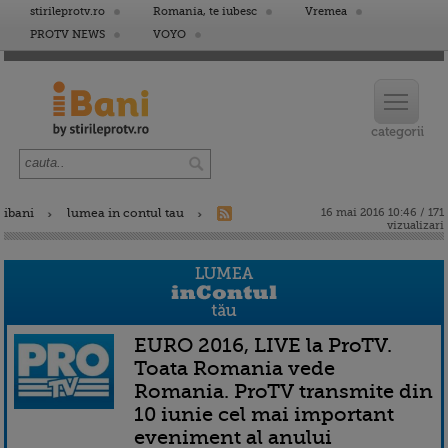
stirileprotv.ro
Romania, te iubesc
Vremea
PROTV NEWS
VOYO
ibani
lumea in contul tau
16 mai 2016 10:46 / 171
vizualizari
EURO 2016, LIVE la ProTV.
Toata Romania vede
Romania. ProTV transmite din
10 iunie cel mai important
eveniment al anului