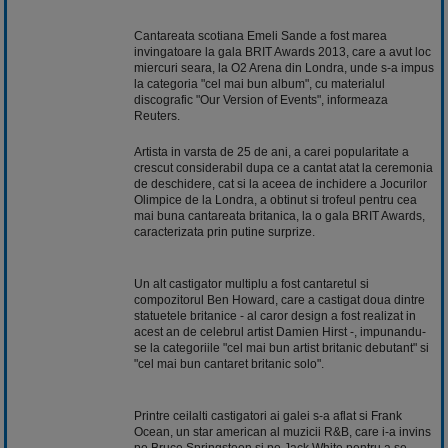
Cantareata scotiana Emeli Sande a fost marea
invingatoare la gala BRIT Awards 2013, care a avut loc
miercuri seara, la O2 Arena din Londra, unde s-a impus
la categoria "cel mai bun album", cu materialul
discografic "Our Version of Events", informeaza
Reuters.
Artista in varsta de 25 de ani, a carei popularitate a
crescut considerabil dupa ce a cantat atat la ceremonia
de deschidere, cat si la aceea de inchidere a Jocurilor
Olimpice de la Londra, a obtinut si trofeul pentru cea
mai buna cantareata britanica, la o gala BRIT Awards,
caracterizata prin putine surprize.
Un alt castigator multiplu a fost cantaretul si
compozitorul Ben Howard, care a castigat doua dintre
statuetele britanice - al caror design a fost realizat in
acest an de celebrul artist Damien Hirst -, impunandu-
se la categoriile "cel mai bun artist britanic debutant" si
"cel mai bun cantaret britanic solo".
Printre ceilalti castigatori ai galei s-a aflat si Frank
Ocean, un star american al muzicii R&B, care i-a invins
pe Bruce Springsteen si pe Jack White pentru a se