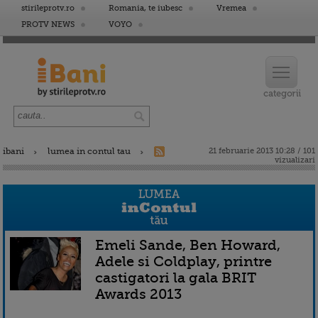
stirileprotv.ro
Romania, te iubesc
Vremea
PROTV NEWS
VOYO
ibani
lumea in contul tau
21 februarie 2013 10:28 / 101
vizualizari
Emeli Sande, Ben Howard,
Adele si Coldplay, printre
castigatori la gala BRIT
Awards 2013