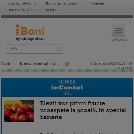
stirileprotv.ro
Romania, te iubesc
Vremea
PROTV NEWS
VOYO
ibani
lumea in contul tau
6 februarie 2018 11:33 / 98
vizualizari
Elevii vor primi fructe
proaspete la școală, în special
banane