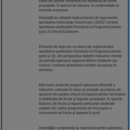
Elevii din şcolile româneşti vor beneficia de fructe
proaspete, în special de banane, în conformitate cu
normele europene.
Deputaţii au adoptat marţi proiectul de lege pentru
aprobarea Ordonanţei Guvernului 13/2017 privind
aprobarea participării României la Programul pentru
şcoli al Uniunii Europene.
Proiectul de lege are ca obiect de reglementare
aprobarea participării României la Programul pentru
şcoli al UE, din perspectiva stabilirii măsurilor menite
să permită aplicarea reglementărilor incidente ale
Uniunii, corelativ obiectivelor politicii europene în
domeniu.
Mai exact, proiectul asigură aplicarea eficientă a
măsurilor coerente în ceea ce priveşte acordarea de
ajutoare din partea Uniunii Europene pentru furnizarea
şi distribuţia de fructe şi legume proaspete, în special
banane, de fructe şi legume prelucrate destinate
copiilor din cadrul programului de încurajare a
consumului de fructe şi legume în şcoli.
Autorităţile competente la nivel local pentru aplicarea