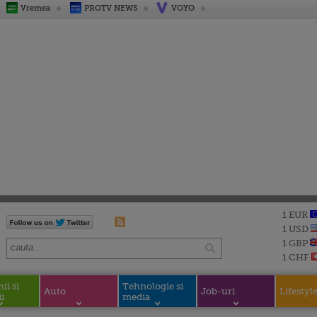
Vremea
PROTV NEWS
VOYO
1 EUR
1 USD
1 GBP
1 CHF
i si
Tehnologie si
Auto
Job-uri
Lifestyl
i
media