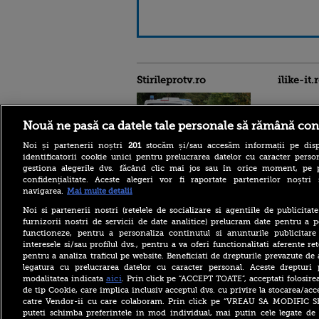
Stirileprotv.ro
ilike-it.
Nouă ne pasă ca datele tale personale să rămână con
Noi și partenerii noștri
201
stocăm și/sau accesăm informații pe disp
identificatorii cookie unici pentru prelucrarea datelor cu caracter person
Reacția MAE după ce o
gestiona alegerile dvs. făcând clic mai jos sau în orice moment, pe 
româncă a fost arestată în
confidențialitate. Aceste alegeri vor fi raportate partenerilor noștr
Germania pentru spionaj în
navigarea.
Mai multe detalii
favoarea Rusiei
Noi si partenerii nostri (retelele de socializare si agentiile de publicita
Alerta West Nile: două
furnizorii nostri de servicii de date analitice) prelucram date pentru a p
persoane au murit, iar
functioneze, pentru a personaliza continutul si anunturile publicitare
numărul cazurilor a ajuns la
interesele si/sau profilul dvs., pentru a va oferi functionalitati aferente ret
10. Măsurile de protecție
împotriva țânțarilor
pentru a analiza traficul pe website. Beneficiati de drepturile prevazute de
legatura cu prelucrarea datelor cu caracter personal. Aceste drepturi 
Ce le-a spus Donald Trump
aici
modalitatea indicata
. Prin click pe “ACCEPT TOATE”, acceptati folosire
donatorilor despre
de tip Cookie, care implica inclusiv acceptul dvs. cu privire la stocarea/acc
succesorul său pentru
catre Vendor-ii cu care colaboram. Prin click pe “VREAU SA MODIFIC 
alegerile din 2028. Pe cine a
puteti schimba preferintele in mod individual, mai putin cele legate de 
ales între Rubio și Vance