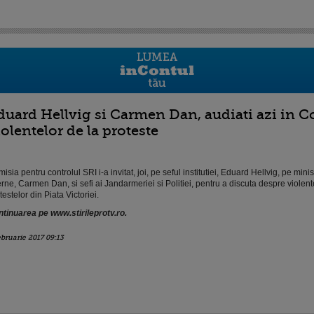
duard Hellvig si Carmen Dan, audiati azi in C
iolentelor de la proteste
isia pentru controlul SRI i-a invitat, joi, pe seful institutiei, Eduard Hellvig, pe minis
erne, Carmen Dan, si sefi ai Jandarmeriei si Politiei, pentru a discuta despre violent
testelor din Piata Victoriei.
tinuarea pe www.stirileprotv.ro.
ebruarie 2017 09:13