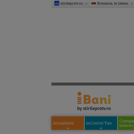
stirileprotv.ro
Romania, te iubesc
Compani
Actualitate
inContul Tau
industri