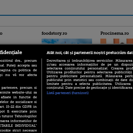
ro
foodstory.ro
Procinema.ro
fidențiale
Atât noi, cât și partenerii noștri prelucrăm dat
ozitivul dvs., precum
Dezvoltarea și îmbunătățirea serviciilor. Măsurarea
și/sau accesarea informațiilor de pe un dispoziti
al. Puteți accepta sau
selectarea conținutului personalizat. Crearea prof
pagina cu politica de
Utilizarea profilurilor pentru selectarea publicității
i și nu vă vor afecta
(P) Descoperă Lumea
pentru publicitate personalizată. Măsurarea perfo
Emoții intense pe
publicului prin statistici sau combinații de date di
Evenimentelor din România
Sebastian Stan! Iub
limitate pentru a selecta publicitatea. Utilizarea
cu Transilvania Events!
Annabelle, l-a făcu
conținutul. Date precise de geolocație și identificarea
te partenere, precum si
(P) Raku, gaming intens și o
ermite website-ului sa
Listă parteneri (furnizori)
Din 14 septembrie
pauză binemeritată cu...
 afisate in functie de
Popescu revine în 
pizza Guseppe
elelor de socializare si
principal la Pro T
 art. 15-22 din GDPR in
(P) Poți folosi bonurile de
La 88 de ani și du
pot fi exercitate prin
masă pentru a comanda
carieră fabuloasă î
mâncare acasă? Lista
a tuturor Tehnologiilor
Anthony Hopkins 
aplicațiilor care le acceptă
esarea informatiilor de
lansează oficial î
SETARILE INDIVIDUAL”
cookie strict necesare