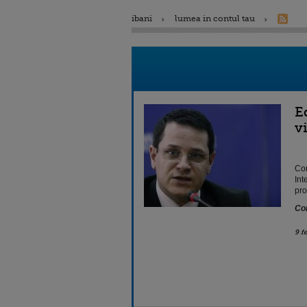
ibani
lumea in contul tau
E
v
Com
Int
pro
Con
9 f