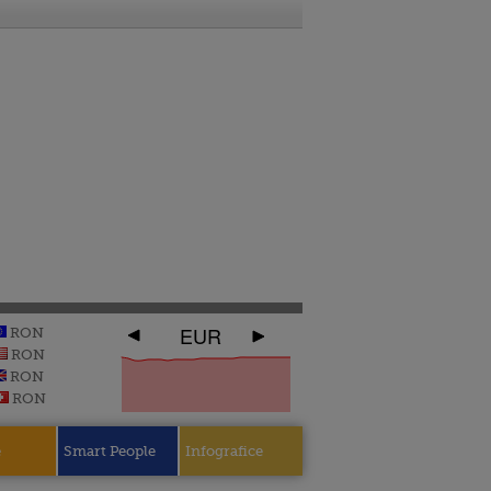
EUR
RON
RON
RON
RON
e
Smart People
Infografice