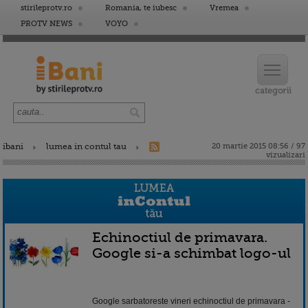
stirileprotv.ro
Romania, te iubesc
Vremea
PROTV NEWS
VOYO
ibani
lumea in contul tau
20 martie 2015 08:56 / 97
vizualizari
Echinoctiul de primavara.
Google si-a schimbat logo-ul
Google sarbatoreste vineri echinoctiul de primavara -