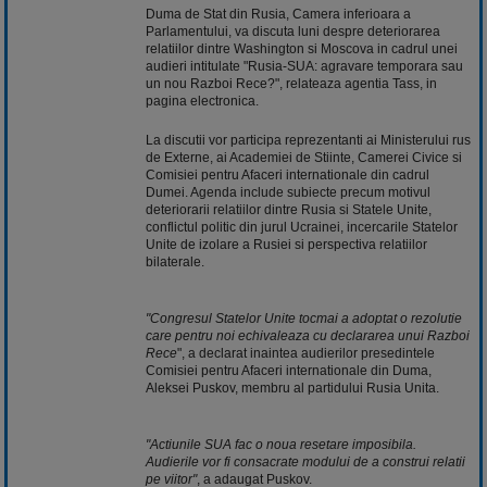
Duma de Stat din Rusia, Camera inferioara a
Parlamentului, va discuta luni despre deteriorarea
relatiilor dintre Washington si Moscova in cadrul unei
audieri intitulate "Rusia-SUA: agravare temporara sau
un nou Razboi Rece?", relateaza agentia Tass, in
pagina electronica.
La discutii vor participa reprezentanti ai Ministerului rus
de Externe, ai Academiei de Stiinte, Camerei Civice si
Comisiei pentru Afaceri internationale din cadrul
Dumei. Agenda include subiecte precum motivul
deteriorarii relatiilor dintre Rusia si Statele Unite,
conflictul politic din jurul Ucrainei, incercarile Statelor
Unite de izolare a Rusiei si perspectiva relatiilor
bilaterale.
"Congresul Statelor Unite tocmai a adoptat o rezolutie
care pentru noi echivaleaza cu declararea unui Razboi
Rece
", a declarat inaintea audierilor presedintele
Comisiei pentru Afaceri internationale din Duma,
Aleksei Puskov, membru al partidului Rusia Unita.
"Actiunile SUA fac o noua resetare imposibila.
Audierile vor fi consacrate modului de a construi relatii
pe viitor"
, a adaugat Puskov.