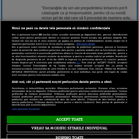
”Declaraţiile de ieri ale preşedintelui Iohannis pot fi
catalogate ca şi iresponsabile, pentru că nu există
niciun şef de stat care să fi procedat de maniera asta,
neavând niciun argument, ci doar o obsesie că acest
guvern trebuie să pice”, a afirmat Dragnea.
Nouă ne pasă ca datele tale personale să rămână confidențiale
Noi și partenerii noștri
201
stocăm și/sau accesăm informații pe dispozitivul dvs., precum identificatorii
Continuarea pe www.stirileprotv.ro.
cookie unici pentru prelucrarea datelor cu caracter personal. Puteți accepta sau gestiona alegerile dvs.
făcând clic mai jos sau în orice moment, pe pagina cu politica de confidențialitate. Aceste alegeri vor fi
raportate partenerilor noștri și nu vă vor afecta navigarea.
Mai multe detalii
13 noiembrie 2018 15:00
Noi si partenerii nostri (retelele de socializare si agentiile de publicitate partenere, precum si furnizorii
nostri de servicii de date analitice) prelucram date pentru a permite website-ului sa functioneze, pentru a
personaliza continutul si anunturile publicitare afisate in functie de interesele si/sau profilul dvs., pentru a
va oferi functionalitati aferente retelelor de socializare si pentru a analiza traficul pe website. Beneficiati
de drepturile prevazute de art. 15-22 din GDPR in legatura cu prelucrarea datelor cu caracter personal.
Aceste drepturi pot fi exercitate prin modalitatea indicata
aici
. Prin click pe “ACCEPT TOATE”, acceptati
folosirea tuturor Tehnologiilor de tip Cookie, care implica inclusiv acceptul dvs. cu privire la
stocarea/accesarea informatiilor de catre Vendor-ii cu care colaboram. Prin click pe “VREAU SA MODIFIC
SETARILE INDIVIDUAL” puteti schimba preferintele in mod individual, mai putin cele legate de cookie
strict necesare pentru functionarea website-ului.
Atât noi, cât și partenerii noștri prelucrăm datele pentru a oferi:
Dezvoltarea și îmbunătățirea serviciilor. Măsurarea performanței reclamelor. Stocarea și/sau accesarea
informațiilor de pe un dispozitiv. Utilizarea profilurilor pentru selectarea conținutului personalizat. Crearea
Copyright © 2026 PRO TV S.R.L |
Politica de Cookie
|
profilurilor de conținut personalizat. Utilizarea profilurilor pentru selectarea publicității personalizate.
Crearea profilurilor pentru publicitate personalizată. Măsurarea performanței conținutului. Înțelegerea
Politica Confidentialitate
|
RSS
publicului prin statistici sau combinații de date din surse diferite. Utilizarea de date limitate pentru a
selecta publicitatea. Utilizarea datelor limitate pentru a selecta conținutul. Date precise de geolocație și
identificarea prin scanarea dispozitivului.
Listă parteneri (furnizori)
ACCEPT TOATE
VREAU SA MODIFIC SETARILE INDIVIDUAL
RESPING TOATE