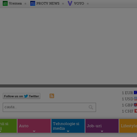
Vremea
PROTV NEWS
VOYO
1 EUR
1 USD
1 GBP
1 CHF
i si
Tehnologie si
Auto
Job-uri
Lifestyl
i
media