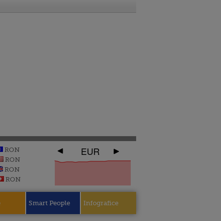
EUR
RON
RON
RON
RON
e
Smart People
Infografice