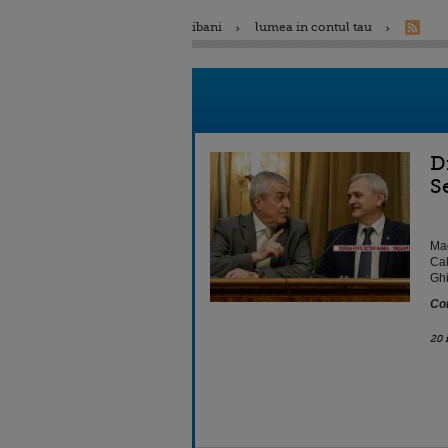
ibani
lumea in contul tau
D
S
Mag
Cal
Ghi
Con
20 