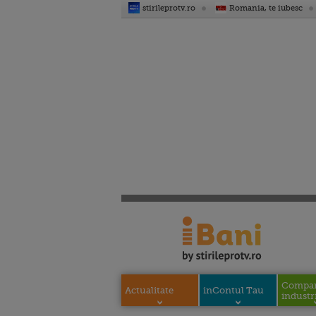
stirileprotv.ro
Romania, te iubesc
Compani
Actualitate
inContul Tau
industri