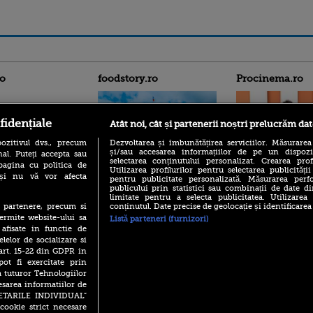
ro
foodstory.ro
Procinema.ro
fidențiale
Atât noi, cât și partenerii noștri prelucrăm dat
ozitivul dvs., precum
Dezvoltarea și îmbunătățirea serviciilor. Măsurarea
și/sau accesarea informațiilor de pe un dispoziti
al. Puteți accepta sau
selectarea conținutului personalizat. Crearea prof
pagina cu politica de
Utilizarea profilurilor pentru selectarea publicității
i și nu vă vor afecta
(P) Descoperă Lumea
pentru publicitate personalizată. Măsurarea perfo
Emoții intense pe
publicului prin statistici sau combinații de date di
Evenimentelor din România
Sebastian Stan! Iub
limitate pentru a selecta publicitatea. Utilizarea
cu Transilvania Events!
Annabelle, l-a făcu
conținutul. Date precise de geolocație și identificarea
te partenere, precum si
(P) Raku, gaming intens și o
ermite website-ului sa
Listă parteneri (furnizori)
Din 14 septembrie
pauză binemeritată cu...
 afisate in functie de
Popescu revine în 
pizza Guseppe
elelor de socializare si
principal la Pro T
 art. 15-22 din GDPR in
(P) Poți folosi bonurile de
La 88 de ani și du
pot fi exercitate prin
masă pentru a comanda
carieră fabuloasă î
mâncare acasă? Lista
a tuturor Tehnologiilor
Anthony Hopkins 
aplicațiilor care le acceptă
esarea informatiilor de
lansează oficial î
SETARILE INDIVIDUAL”
cookie strict necesare