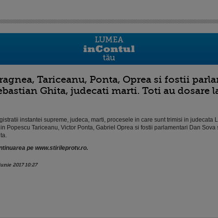
ragnea, Tariceanu, Ponta, Oprea si fostii parl
ebastian Ghita, judecati marti. Toti au dosare 
istratii instantei supreme, judeca, marti, procesele in care sunt trimisi in judecata 
in Popescu Tariceanu, Victor Ponta, Gabriel Oprea si fostii parlamentari Dan Sova 
ta.
tinuarea pe www.stirileprotv.ro.
iunie 2017 10:27