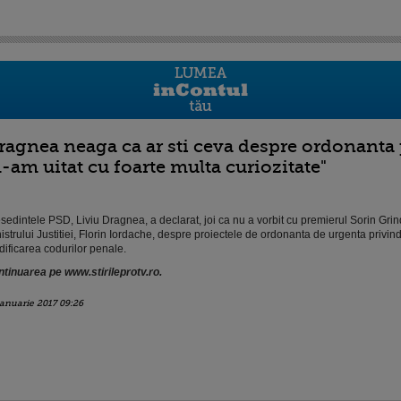
ragnea neaga ca ar sti ceva despre ordonanta p
-am uitat cu foarte multa curiozitate"
sedintele PSD, Liviu Dragnea, a declarat, joi ca nu a vorbit cu premierul Sorin Gri
istrului Justitiei, Florin Iordache, despre proiectele de ordonanta de urgenta privind
ificarea codurilor penale.
tinuarea pe www.stirileprotv.ro.
ianuarie 2017 09:26