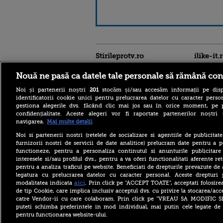
Stirileprotv.ro
ilike-it.
Nouă ne pasă ca datele tale personale să rămână con
Noi și partenerii noștri
201
stocăm și/sau accesăm informații pe disp
identificatorii cookie unici pentru prelucrarea datelor cu caracter person
gestiona alegerile dvs. făcând clic mai jos sau în orice moment, pe 
confidențialitate. Aceste alegeri vor fi raportate partenerilor noștr
navigarea.
Mai multe detalii
Descoperire senzațională
lângă Piramida Roșie: Un
Noi si partenerii nostri (retelele de socializare si agentiile de publicita
sistem hidraulic de 4.500
furnizorii nostri de servicii de date analitice) prelucram date pentru a p
ani ar conține secretul
construirii piramidelor
functioneze, pentru a personaliza continutul si anunturile publicitare
interesele si/sau profilul dvs., pentru a va oferi functionalitati aferente ret
Reacția Rusiei după ce o
pentru a analiza traficul pe website. Beneficiati de drepturile prevazute de
dronă explozivă a paralizat
legatura cu prelucrarea datelor cu caracter personal. Aceste drepturi 
aeroportul din Leipzig: „O
aici
modalitatea indicata
. Prin click pe “ACCEPT TOATE”, acceptati folosire
provocare complet
de tip Cookie, care implica inclusiv acceptul dvs. cu privire la stocarea/acc
fabricată”
catre Vendor-ii cu care colaboram. Prin click pe “VREAU SA MODIFIC 
Cea mai bună țară în care să
puteti schimba preferintele in mod individual, mai putin cele legate de 
te muți în 2026 este din
pentru functionarea website-ului.
Europa. Cum arată top 10