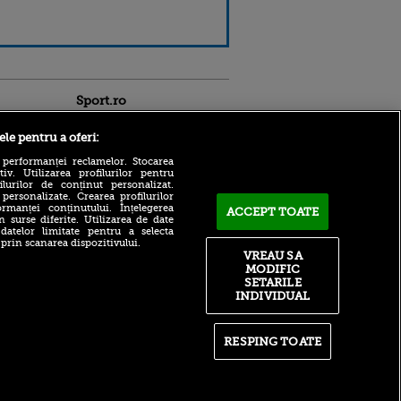
Sport.ro
ele pentru a oferi:
 performanței reclamelor. Stocarea
v. Utilizarea profilurilor pentru
ilurilor de conținut personalizat.
 personalizate. Crearea profilurilor
rmanței conținutului. Înțelegerea
ACCEPT TOATE
Adrian Mihalcea a
n surse diferite. Utilizarea de date
confirmat noul transfer la
 datelor limitate pentru a selecta
ldau din
UTA după remiza cu Rapid!
 prin scanarea dispozitivului.
 și
Anunțul făcut despre starea
VREAU SA
 logodnica
lui Alexi Pitu
MODIFIC
 sunt
SETARILE
ă criminală
După un flash-interviu
INDIVIDUAL
liniștit, Daniel Pancu a
ntru
EXPLODAT la conferință și
ita lui,
s-a luat la ceartă cu oamenii
t tată!
în sală: ”Gata, nu mai
RESPING TOATE
strigați”
, Adela
rol
Filip Stojilkovic, reacție
V
tranșantă după controversa
din meciul cu UTA: ”Arbitrul