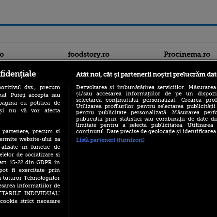
ro
foodstory.ro
Procinema.ro
fidențiale
Atât noi, cât și partenerii noștri prelucrăm dat
ozitivul dvs., precum
Dezvoltarea și îmbunătățirea serviciilor. Măsurarea
și/sau accesarea informațiilor de pe un dispoziti
al. Puteți accepta sau
selectarea conținutului personalizat. Crearea prof
pagina cu politica de
Utilizarea profilurilor pentru selectarea publicității
i și nu vă vor afecta
pentru publicitate personalizată. Măsurarea perfo
publicului prin statistici sau combinații de date di
(P) Descoperă Lumea
limitate pentru a selecta publicitatea. Utilizarea
Nikolaj Coster-Wa
Evenimentelor din România
conținutul. Date precise de geolocație și identificarea
te partenere, precum si
Urzeala Tronurilor
cu Transilvania Events!
ermite website-ului sa
Listă parteneri (furnizori)
Annabelle Wallis,
 afisate in functie de
lui Sebastian Stan,
(P) Raku, gaming intens și o
elelor de socializare si
prinși într-o curs
pauză binemeritată cu...
 art. 15-22 din GDPR in
pizza Guseppe
Emoții intense pe
pot fi exercitate prin
Sebastian Stan! Iub
(P) Poți folosi bonurile de
a tuturor Tehnologiilor
Annabelle, l-a făcu
masă pentru a comanda
esarea informatiilor de
mâncare acasă? Lista
Din 14 septembrie
SETARILE INDIVIDUAL”
aplicațiilor care le acceptă
Popescu revine în 
cookie strict necesare
principal la Pro T