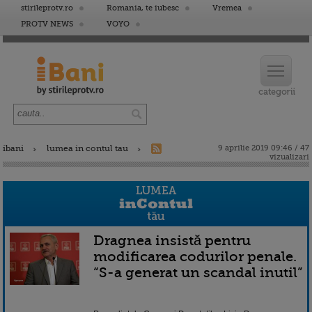
stirileprotv.ro
Romania, te iubesc
Vremea
PROTV NEWS
VOYO
ibani
lumea in contul tau
9 aprilie 2019 09:46 / 47
vizualizari
Dragnea insistă pentru
modificarea codurilor penale.
“S-a generat un scandal inutil”