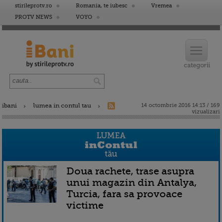
stirileprotv.ro
Romania, te iubesc
Vremea
PROTV NEWS
VOYO
ibani
lumea in contul tau
14 octombrie 2016 14:13 / 169
vizualizari
Doua rachete, trase asupra
unui magazin din Antalya,
Turcia, fara sa provoace
victime