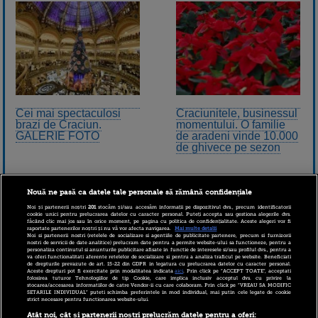
Cei mai spectaculosi
Craciunitele, businessul
brazi de Craciun.
momentului. O familie
GALERIE FOTO
de aradeni vinde 10.000
de ghivece pe sezon
Nouă ne pasă ca datele tale personale să rămână confidențiale
Noi și partenerii noștri
201
stocăm și/sau accesăm informații pe dispozitivul dvs., precum identificatorii
cookie unici pentru prelucrarea datelor cu caracter personal. Puteți accepta sau gestiona alegerile dvs.
făcând clic mai jos sau în orice moment, pe pagina cu politica de confidențialitate. Aceste alegeri vor fi
raportate partenerilor noștri și nu vă vor afecta navigarea.
Mai multe detalii
Noi si partenerii nostri (retelele de socializare si agentiile de publicitate partenere, precum si furnizorii
nostri de servicii de date analitice) prelucram date pentru a permite website-ului sa functioneze, pentru a
personaliza continutul si anunturile publicitare afisate in functie de interesele si/sau profilul dvs., pentru a
va oferi functionalitati aferente retelelor de socializare si pentru a analiza traficul pe website. Beneficiati
de drepturile prevazute de art. 15-22 din GDPR in legatura cu prelucrarea datelor cu caracter personal.
Aceste drepturi pot fi exercitate prin modalitatea indicata
aici
. Prin click pe “ACCEPT TOATE”, acceptati
folosirea tuturor Tehnologiilor de tip Cookie, care implica inclusiv acceptul dvs. cu privire la
stocarea/accesarea informatiilor de catre Vendor-ii cu care colaboram. Prin click pe “VREAU SA MODIFIC
SETARILE INDIVIDUAL” puteti schimba preferintele in mod individual, mai putin cele legate de cookie
strict necesare pentru functionarea website-ului.
Programul magazinelor
Atât noi, cât și partenerii noștri prelucrăm datele pentru a oferi: