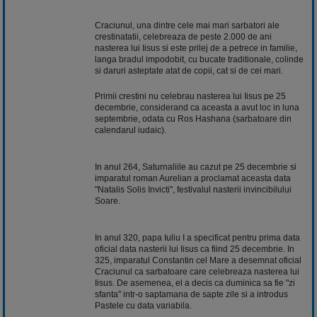
Craciunul, una dintre cele mai mari sarbatori ale
crestinatatii, celebreaza de peste 2.000 de ani
nasterea lui Iisus si este prilej de a petrece in familie,
langa bradul impodobit, cu bucate traditionale, colinde
si daruri asteptate atat de
copii, cat si de cei mari.
Primii crestini nu celebrau nasterea lui Iisus pe 25
decembrie, considerand ca aceasta a avut loc in luna
septembrie, odata cu Ros Hashana (sarbatoare din
calendarul iudaic).
In anul 264, Saturnaliile au cazut pe 25
decembrie si
imparatul roman Aurelian a proclamat aceasta data
"Natalis Solis Invicti", festivalul nasterii invincibilului
Soare.
In anul 320, papa Iuliu I a specificat pentru prima data
oficial data nasterii lui Iisus ca fiind 25 decembrie. In
325, imparatul Constantin cel Mare a desemnat oficial
Craciunul ca sarbatoare care celebreaza nasterea lui
Iisus. De asemenea, el a decis ca duminica sa fie "zi
sfanta" intr-o saptamana de sapte zile si a introdus
Pastele cu data variabila.