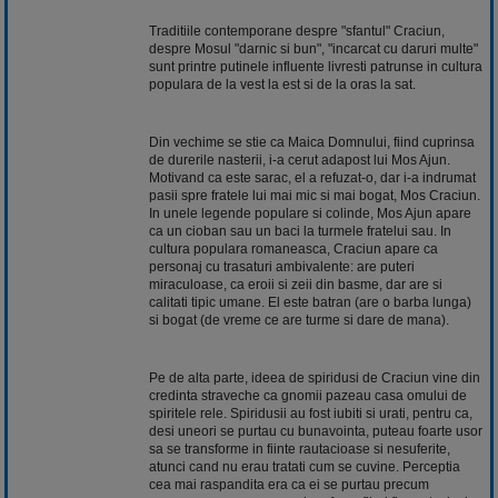
Traditiile contemporane despre "sfantul" Craciun,
despre Mosul "darnic si bun", "incarcat cu daruri multe"
sunt printre putinele influente livresti patrunse in cultura
populara de la vest la est si de la oras la sat.
Din vechime se stie ca Maica Domnului, fiind cuprinsa
de durerile nasterii, i-a cerut adapost lui Mos Ajun.
Motivand ca este sarac, el a refuzat-o, dar i-a indrumat
pasii spre fratele lui mai mic si mai bogat, Mos Craciun.
In unele legende populare si colinde, Mos Ajun apare
ca un cioban sau un baci la turmele fratelui sau. In
cultura populara romaneasca, Craciun apare ca
personaj cu trasaturi ambivalente: are puteri
miraculoase, ca eroii si zeii din basme, dar are si
calitati tipic umane. El este batran (are o barba lunga)
si bogat (de vreme ce are turme si dare de mana).
Pe de alta parte, ideea de spiridusi de Craciun vine din
credinta straveche ca gnomii pazeau casa omului de
spiritele rele. Spiridusii au fost iubiti si urati, pentru ca,
desi uneori se purtau cu bunavointa, puteau foarte usor
sa se transforme in fiinte rautacioase si nesuferite,
atunci cand nu erau tratati cum se cuvine. Perceptia
cea mai raspandita era ca ei se purtau precum