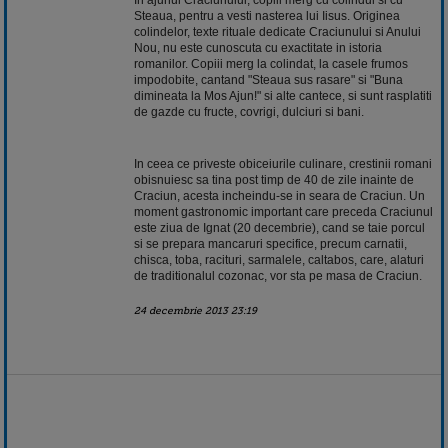
Steaua, pentru a vesti nasterea lui Iisus. Originea
colindelor, texte rituale dedicate Craciunului si Anului
Nou, nu este cunoscuta cu exactitate in istoria
romanilor. Copiii merg la colindat, la casele frumos
impodobite, cantand "Steaua sus rasare" si "Buna
dimineata la Mos Ajun!" si alte cantece, si sunt rasplatiti
de gazde cu fructe, covrigi, dulciuri si bani.
In ceea ce priveste obiceiurile culinare, crestinii romani
obisnuiesc sa tina post timp de 40 de zile inainte de
Craciun, acesta incheindu-se in seara de Craciun. Un
moment gastronomic important care preceda Craciunul
este ziua de Ignat (20 decembrie), cand se taie porcul
si se prepara mancaruri specifice, precum carnatii,
chisca, toba, racituri, sarmalele, caltabos, care, alaturi
de traditionalul cozonac, vor sta pe masa de Craciun.
24 decembrie 2013 23:19