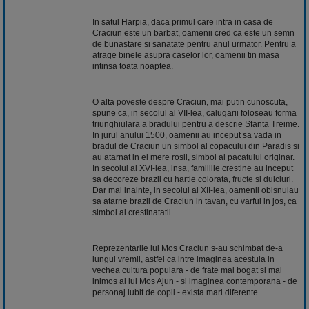
In satul Harpia, daca primul care intra in casa de
Craciun este un barbat, oamenii cred ca este un semn
de bunastare si sanatate pentru anul urmator. Pentru a
atrage binele asupra caselor lor, oamenii tin masa
intinsa toata noaptea.
O alta
poveste
despre Craciun, mai putin cunoscuta,
spune ca, in secolul al VII-lea, calugarii foloseau forma
triunghiulara a bradului pentru a descrie Sfanta Treime.
In jurul anului 1500, oamenii au inceput sa vada in
bradul de Craciun un simbol al copacului din Paradis si
au atarnat in el mere rosii, simbol al pacatului originar.
In secolul al XVI-lea, insa, familiile crestine au inceput
sa decoreze brazii cu hartie colorata,
fructe
si dulciuri.
Dar mai inainte, in secolul al XII-lea, oamenii obisnuiau
sa atarne brazii de Craciun in tavan, cu varful in jos, ca
simbol al crestinatatii.
Reprezentarile lui Mos Craciun s-au schimbat de-a
lungul vremii, astfel ca intre imaginea acestuia in
vechea cultura populara - de frate mai bogat si mai
inimos al lui Mos Ajun - si imaginea contemporana - de
personaj iubit de
copii
- exista mari diferente.