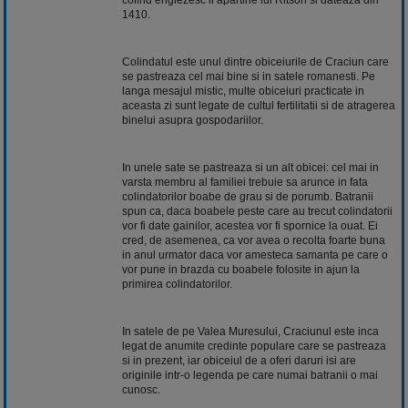
1410.
Colindatul este unul dintre obiceiurile de Craciun care
se pastreaza cel mai bine si in satele romanesti. Pe
langa mesajul mistic, multe obiceiuri practicate in
aceasta zi sunt legate de cultul fertilitatii si de atragerea
binelui asupra gospodariilor.
In unele sate se pastreaza si un alt obicei: cel mai in
varsta membru al familiei trebuie sa arunce in fata
colindatorilor boabe de grau si de porumb. Batranii
spun ca, daca boabele peste care au trecut colindatorii
vor fi date gainilor, acestea vor fi spornice la ouat. Ei
cred, de asemenea, ca vor avea o recolta foarte buna
in anul urmator daca vor amesteca samanta pe care o
vor pune in brazda cu boabele folosite in ajun la
primirea colindatorilor.
In satele de pe Valea Muresului, Craciunul este inca
legat de anumite credinte populare care se pastreaza
si in prezent, iar obiceiul de a oferi daruri isi are
originile intr-o legenda pe care numai batranii o mai
cunosc.