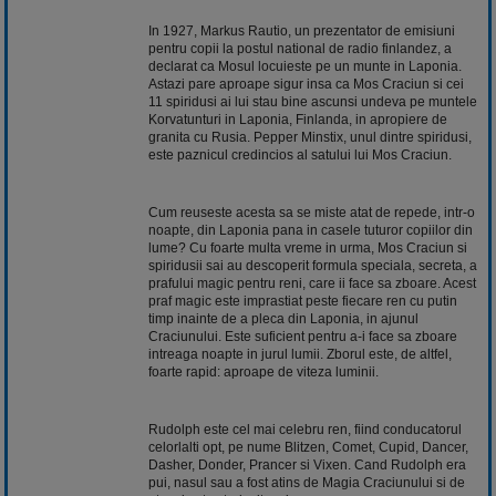
In 1927, Markus Rautio, un prezentator de emisiuni
pentru copii la postul national de radio finlandez, a
declarat ca Mosul locuieste pe un munte in Laponia.
Astazi pare aproape sigur insa ca Mos Craciun si cei
11 spiridusi ai lui stau bine ascunsi undeva pe muntele
Korvatunturi in Laponia, Finlanda, in apropiere de
granita cu Rusia. Pepper Minstix, unul dintre spiridusi,
este paznicul credincios al satului lui Mos Craciun.
Cum reuseste acesta sa se miste atat de repede, intr-o
noapte, din Laponia pana in casele tuturor copiilor din
lume? Cu foarte multa vreme in urma, Mos Craciun si
spiridusii sai au descoperit formula speciala, secreta, a
prafului magic pentru reni, care ii face sa zboare. Acest
praf magic este imprastiat peste fiecare ren cu putin
timp inainte de a pleca din Laponia, in ajunul
Craciunului. Este suficient pentru a-i face sa zboare
intreaga noapte in jurul lumii. Zborul este, de altfel,
foarte rapid: aproape de viteza luminii.
Rudolph este cel mai celebru ren, fiind conducatorul
celorlalti opt, pe nume Blitzen, Comet, Cupid, Dancer,
Dasher, Donder, Prancer si Vixen. Cand Rudolph era
pui, nasul sau a fost atins de Magia Craciunului si de