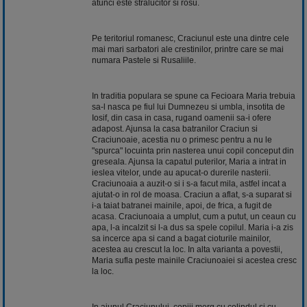
atunci este stralucitor si rosu.
Pe teritoriul romanesc, Craciunul este una dintre cele
mai mari sarbatori ale crestinilor, printre care se mai
numara Pastele si Rusaliile.
In traditia populara se spune ca Fecioara Maria trebuia
sa-l nasca pe fiul lui Dumnezeu si umbla, insotita de
Iosif, din casa in casa, rugand oamenii sa-i ofere
adapost. Ajunsa la casa batranilor Craciun si
Craciunoaie, acestia nu o primesc pentru a nu le
"spurca" locuinta prin nasterea unui copil conceput din
greseala. Ajunsa la capatul puterilor, Maria a intrat in
ieslea vitelor, unde au apucat-o durerile nasterii.
Craciunoaia a auzit-o si i s-a facut mila, astfel incat a
ajutat-o in rol de moasa. Craciun a aflat, s-a suparat si
i-a taiat batranei mainile, apoi, de frica, a fugit de
acasa
. Craciunoaia a umplut, cum a putut, un ceaun cu
apa, l-a incalzit si l-a dus sa spele copilul. Maria i-a zis
sa incerce apa si cand a bagat cioturile mainilor,
acestea au crescut la loc. In alta varianta a povestii,
Maria sufla peste mainile Craciunoaiei si acestea cresc
la loc.
In ajunul Craciunului, copiii merg cu colindul si cu