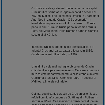
Cu toate acestea, cele mai multe tari nu au acceptat
Craciunul ca sarbatoare legala decat din secolul al
XIX-lea. Mai mult de un mileniu, crestinii au sarbatorit
Anul Nou in ziua de Craciun (25 decembrie), in
imediata apropiere a solstitiului de iarna: in Franta
pana in anul 1564, in Rusia pana in vremea tarului
Petru cel Mare, iar in Tarile Romane pana la sfarsitul
secolului al XIX-lea.
In Statele Unite, Alabama a fost primul stat care a
adoptat Craciunul ca sarbatoare legala, in 1836.
Oklahoma a fost ultimul stat, in 1907.
Unul dintre cele mai indragite obiceiuri de Craciun,
colindatul, era pe vremuri interzis. Cel care a decis ca
muzica este nepotrivita pentru o zi solemna cum este
Craciunul a fost Oliver Cromwell, care, in secolul al
XVII-lea, a interzis colindele.
Cel mai vechi cantec crestin de Craciun este "Jesus
refulsit omnium", compus de St. Hilary din Poitiers, in
secolul al IV-lea. Cea mai veche transcriere dupa un
colind englezesc ii apartine lui Ritson si dateaza din