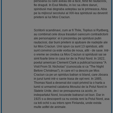
persoana cu care aveau de-a face, fiind fie rautaciosi,
fie draguti. In Evul Mediu, in loc sa ofere daruri,
spiridusii mai degraba asteptau sa le primeasca. Abia
pe la mijlocul secolului al XIX-lea spiridusii au devenit
prieteni ai lui Mos Craciun.
Scriitorii scandinavi, cum ar fi Thile, Toplius si Rydberg,
au combinat cele doua trasaturi oarecum contradictorii
ale personajelor: ei ii prezentau pe spiridusi putin
rautaciosi, dar buni prieteni si ajutoare de nadejde ale
lui Mos Craciun. Unii spun ca sunt 13 spiridusi, altii
sunt convinsi ca este vorba de noua, altii - de sase. Intr-
o vreme se credea ca Mos Craciun si spiridusii sai se
simt foarte bine in casa lor de la Polul Nord. In 1822,
poetul american Clement Clark a publicat lucrarea "A
Visit From St. Nicholas" (cunoscuta si ca "The Night
Before Christmas"), in care el l-a descris pe Mos
Craciun ca pe un spiridus batran si bland, care zboara
in jurul lumii intr-o sanie trasa de opt reni. In 1885,
Thomas Nast a desenat doi copii privind la o harta a
lumii si urmarind calatoria Mosului de la Polul Nord in
Statele Unite, deci se presupunea ca acolo, in
indepartatul Nord, locuieste batranul cel bun. Dar in
1925 s-a descoperit ca nu exista reni la Polul Nord, asa
ca toti ochii s-au intors spre Finlanda, unde exista
multe astfel de animale.