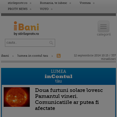
stirileprotv.ro
Romania, te iubesc
Vremea
PROTV NEWS
VOYO
ibani
lumea in contul tau
12 septembrie 2014 10:15 / 337
vizualizari
Doua furtuni solare lovesc
Pamantul vineri.
Comunicatiile ar putea fi
afectate