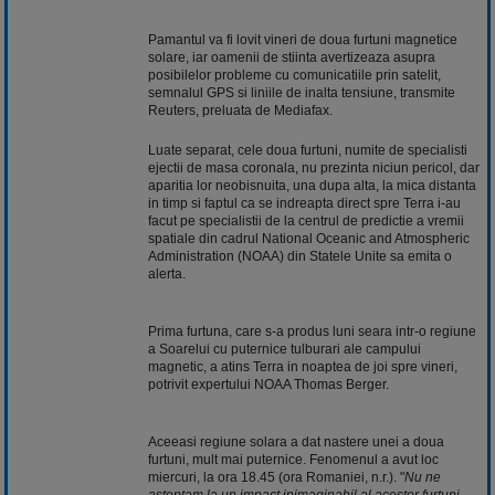
Pamantul va fi lovit vineri de doua furtuni magnetice
solare, iar oamenii de stiinta avertizeaza asupra
posibilelor probleme cu comunicatiile prin satelit,
semnalul GPS si liniile de inalta tensiune, transmite
Reuters, preluata de Mediafax.
Luate separat, cele doua furtuni, numite de specialisti
ejectii de masa coronala, nu prezinta niciun pericol, dar
aparitia lor neobisnuita, una dupa alta, la mica distanta
in timp si faptul ca se indreapta direct spre Terra i-au
facut pe specialistii de la centrul de predictie a vremii
spatiale din cadrul National Oceanic and Atmospheric
Administration (NOAA) din Statele Unite sa emita o
alerta.
Prima furtuna, care s-a produs luni seara intr-o regiune
a Soarelui cu puternice tulburari ale campului
magnetic, a atins Terra in noaptea de joi spre vineri,
potrivit expertului NOAA Thomas Berger.
Aceeasi regiune solara a dat nastere unei a doua
furtuni, mult mai puternice. Fenomenul a avut loc
miercuri, la ora 18.45 (ora Romaniei, n.r.). "
Nu ne
asteptam la un impact inimaginabil al acestor furtuni